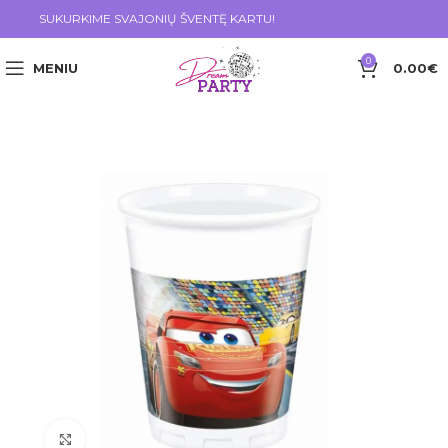
SUKURKIME SVAJONIŲ ŠVENTĘ KARTU!
0
MENIU
0.00
€
Click to enlarge