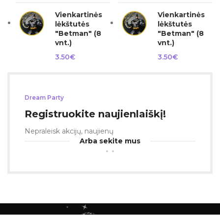
Vienkartinės
Vienkartinės
lėkštutės
lėkštutės
"Betman" (8
"Betman" (8
vnt.)
vnt.)
3.50
€
3.50
€
Dream Party
Registruokite naujienlaiškį!
Nepraleisk akcijų, naujienų
Arba sekite mus