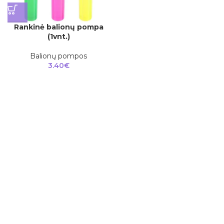
Rankinė balionų pompa
(1vnt.)
Balionų pompos
3.40
€