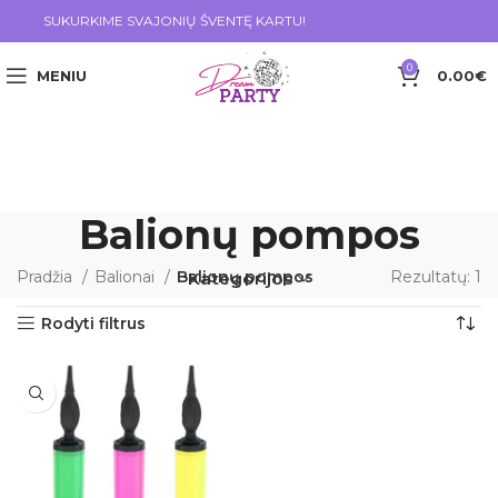
SUKURKIME SVAJONIŲ ŠVENTĘ KARTU!
0
MENIU
0.00
€
Balionų pompos
Pradžia
Balionai
Balionų pompos
Rezultatų: 1
Kategorijos
Rodyti filtrus