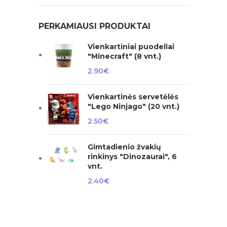
PERKAMIAUSI PRODUKTAI
Vienkartiniai puodeliai
"Minecraft" (8 vnt.)
2.90
€
Vienkartinės servetėlės
"Lego Ninjago" (20 vnt.)
2.50
€
Gimtadienio žvakių
rinkinys "Dinozaurai", 6
vnt.
2.40
€