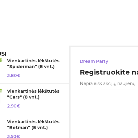
SI
Vienkartinės lėkštutės
Dream Party
"Spiderman" (8 vnt.)
Registruokite na
3.80
€
Nepraleisk akcijų, naujienų
Vienkartinės lėkštutės
"Cars" (8 vnt.)
2.90
€
Vienkartinės lėkštutės
"Betman" (8 vnt.)
3.50
€