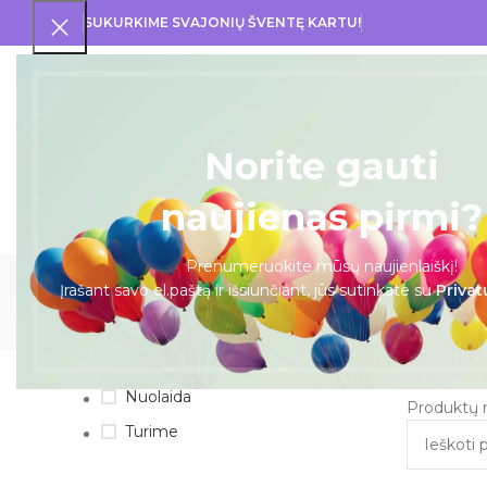
SUKURKIME SVAJONIŲ ŠVENTĘ KARTU!
PRA
Norite gauti
naujienas pirmi?
Prenumeruokite mūsų naujienlaiškį!
Įrašant savo el.paštą ir išsiunčiant, jūs sutinkate su
Privat
BALIONAI
DOVANOS
I KOMUNI
PRIEINAMUMAS
Pradžia
Nuolaida
Produktų n
Turime