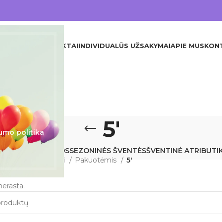
DINIS
VISI PRODUKTAI
INDIVIDUALŪS UŽSAKYMAI
APIE MUS
KON
5'
umo politika
JA
KITA
KRIKŠTYNOS
SEZONINĖS ŠVENTĖS
ŠVENTINĖ ATRIBUTI
Balionai
Guminiai
Pakuotėmis
5'
erasta.