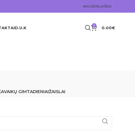
NAUJIENLAIŠKIS
0
TAKTAI
D.U.K
0.00
€
KA
VAIKŲ GIMTADIENIAI
ŽAISLAI