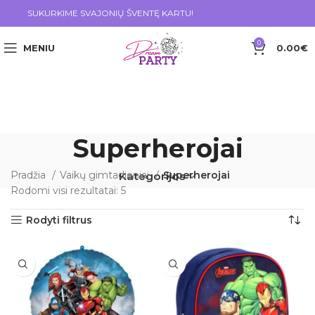
SUKURKIME SVAJONIŲ ŠVENTĘ KARTU!
0
MENIU
0.00
€
Superherojai
Pradžia
Vaikų gimtadieniai
Superherojai
Kategorijos
Rodomi visi rezultatai: 5
Rodyti filtrus