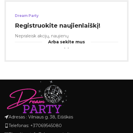
Dream Party
Registruokite naujienlaiškį!
Nepraleisk akcijų, naujienų
Arba sekite mus
Adresas : Vilniaus g. 38, Eišiškės
Telefonas: +37069545080