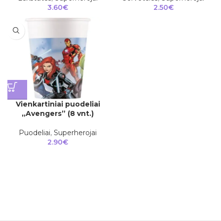
3.60
€
2.50
€
Vienkartiniai puodeliai
„Avengers” (8 vnt.)
Puodeliai
,
Superherojai
2.90
€