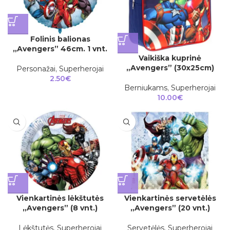
Folinis balionas
„Avengers” 46cm. 1 vnt.
Vaikiška kuprinė
„Avengers” (30x25cm)
Personažai
,
Superherojai
2.50
€
Berniukams
,
Superherojai
10.00
€
Vienkartinės lėkštutės
Vienkartinės servetėlės
„Avengers” (8 vnt.)
„Avengers” (20 vnt.)
Lėkštutės
,
Superherojai
Servetėlės
,
Superherojai