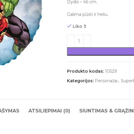
Dydis – 46 cm.
Galima pūsti ir heliu.
Liko 3
Produkto kodas:
10529
Kategorijos:
Personažai
,
Superh
AŠYMAS
ATSILIEPIMAI (0)
SIUNTIMAS & GRĄŽIN