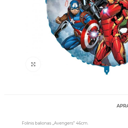
Click to enlarge
APR
Folinis balionas „Avengers” 46cm.