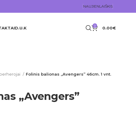
NAUJIENLAIŠKIS
0
TAKTAI
D.U.K
0.00
€
perherojai
Folinis balionas „Avengers” 46cm. 1 vnt.
onas „Avengers”