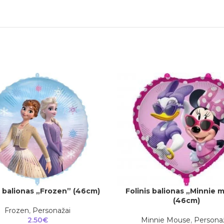
s balionas „Frozen” (46cm)
Folinis balionas „Minnie 
Į
Į KREPŠELĮ
(46cm)
Frozen
,
Personažai
2.50
€
Minnie Mouse
,
Persona