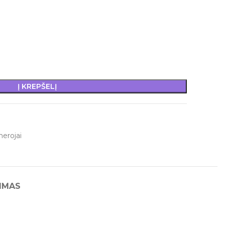
Į KREPŠELĮ
erojai
IMAS