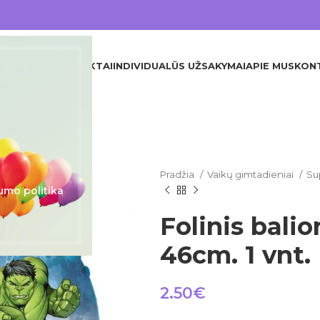
DINIS
VISI PRODUKTAI
INDIVIDUALŪS UŽSAKYMAI
APIE MUS
KON
Pradžia
Vaikų gimtadieniai
Su
umo politika
Folinis bali
46cm. 1 vnt.
2.50
€