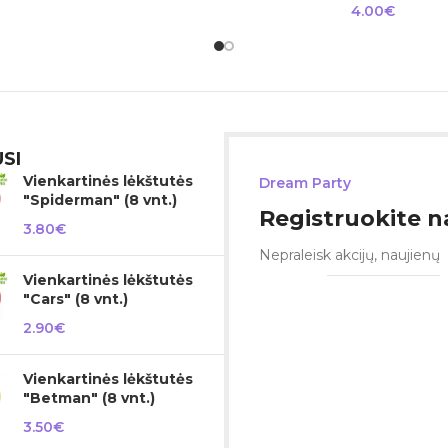
4.00
€
SI
Vienkartinės lėkštutės
Dream Party
"Spiderman" (8 vnt.)
Registruokite na
3.80
€
Nepraleisk akcijų, naujienų
Vienkartinės lėkštutės
"Cars" (8 vnt.)
2.90
€
Vienkartinės lėkštutės
"Betman" (8 vnt.)
3.50
€