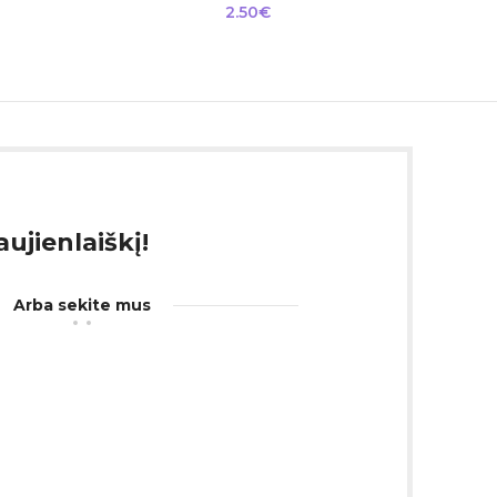
2.50
€
ujienlaiškį!
Arba sekite mus