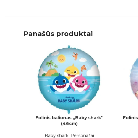
Panašūs produktai
Folinis balionas „Baby shark”
Folini
Į KREPŠELĮ
Į KREPŠEL
(46cm)
Baby shark
,
Personažai