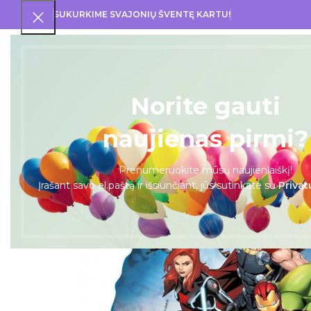
SUKURKIME SVAJONIŲ ŠVENTĘ KARTU!
PRA
Norite gauti
naujienas pirmi?
Prenumeruokite mūsų naujienlaiškį!
Įrašant savo el.paštą ir išsiunčiant, jūs sutinkate su
Privat