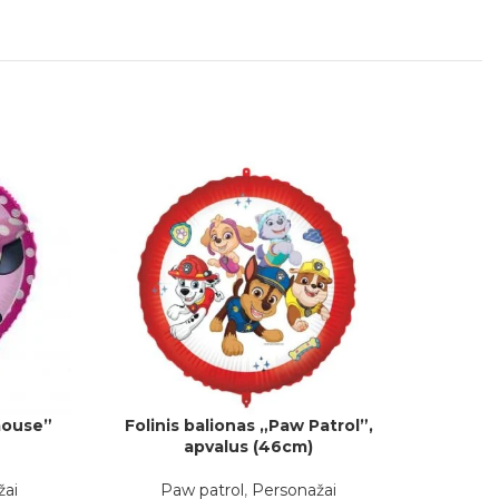
Folinis balionas „Paw Patrol”,
Fol
mouse”
Į KREPŠELĮ
Į KREPŠEL
apvalus (46cm)
Paw patrol
,
Personažai
žai