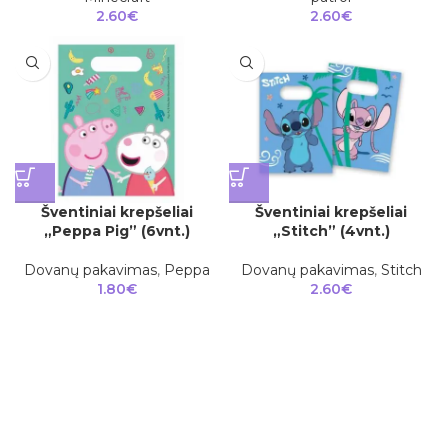
2.60
€
2.60
€
Šventiniai krepšeliai
Šventiniai krepšeliai
„Peppa Pig” (6vnt.)
„Stitch” (4vnt.)
Dovanų pakavimas
,
Peppa
Dovanų pakavimas
,
Stitch
1.80
€
2.60
€