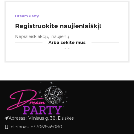
Dream Party
Registruokite naujienlaiškį!
Nepraleisk akcijų, naujienų
Arba sekite mus
Adresas : Vilniaus g. 38, Eišiškės
Telefonas: +37069545080