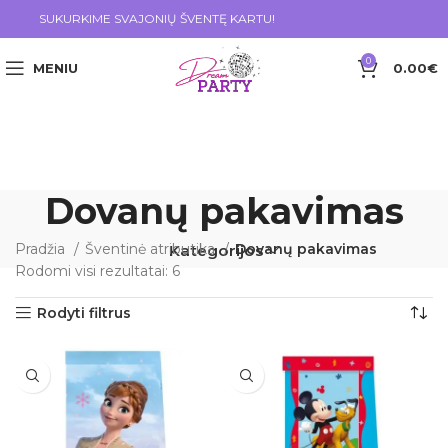
SUKURKIME SVAJONIŲ ŠVENTĘ KARTU!
0
MENIU
0.00
€
Dovanų pakavimas
Pradžia
Šventinė atributika
Dovanų pakavimas
Kategorijos
Rodomi visi rezultatai: 6
Rodyti filtrus