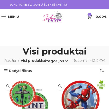
SUKURKIME SVAJONIŲ ŠVENTĘ KARTU!
0
MENIU
0.00
€
Visi produktai
Pradžia
Visi produktai
Rodoma 1–12 iš 474
Kategorijos
Rodyti filtrus