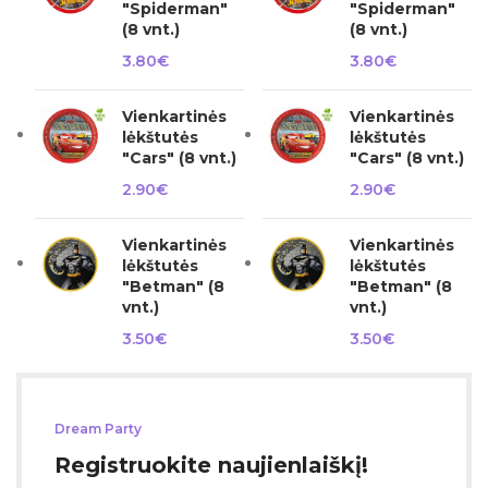
"Spiderman"
"Spiderman"
(8 vnt.)
(8 vnt.)
3.80
€
3.80
€
Vienkartinės
Vienkartinės
lėkštutės
lėkštutės
"Cars" (8 vnt.)
"Cars" (8 vnt.)
2.90
€
2.90
€
Vienkartinės
Vienkartinės
lėkštutės
lėkštutės
"Betman" (8
"Betman" (8
vnt.)
vnt.)
3.50
€
3.50
€
Dream Party
Registruokite naujienlaiškį!