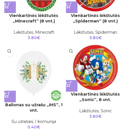
Vienkartinės lėkštutės
Vienkartinės lėkštutės
„Spiderman” (8 vnt.)
„Minecraft” (8 vnt.)
Lėkštutės
,
Spiderman
Lėkštutės
,
Minecraft
3.80
€
3.80
€
Vienkartinės lėkštutės
„Sonic”, 8 vnt.
Balionas su užrašu „IHS”, 1
vnt.
Lėkštutės
,
Sonic
3.80
€
Su užrašais
,
I komunija
0.40
€