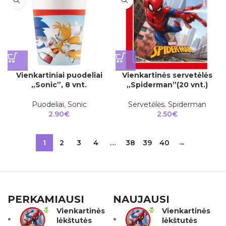
Vienkartiniai puodeliai
Vienkartinės servetėlės
„Sonic”, 8 vnt.
„Spiderman”(20 vnt.)
Puodeliai
,
Sonic
Servetėlės
,
Spiderman
2.90
€
2.50
€
1
2
3
4
…
38
39
40
→
PERKAMIAUSI
NAUJAUSI
Vienkartinės
Vienkartinės
lėkštutės
lėkštutės