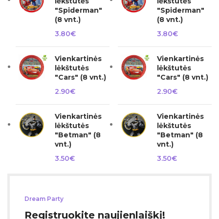
lėkštutės
lėkštutės
"Spiderman"
"Spiderman"
(8 vnt.)
(8 vnt.)
3.80
€
3.80
€
Vienkartinės
Vienkartinės
lėkštutės
lėkštutės
"Cars" (8 vnt.)
"Cars" (8 vnt.)
2.90
€
2.90
€
Vienkartinės
Vienkartinės
lėkštutės
lėkštutės
"Betman" (8
"Betman" (8
vnt.)
vnt.)
3.50
€
3.50
€
Dream Party
Registruokite naujienlaiškį!