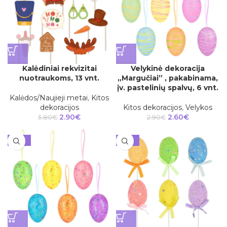
Kalėdiniai rekvizitai
Velykinė dekoracija
nuotraukoms, 13 vnt.
„Margučiai” , pakabinama,
įv. pastelinių spalvų, 6 vnt.
Kalėdos/Naujieji metai
,
Kitos
dekoracijos
Kitos dekoracijos
,
Velykos
2.90
€
2.60
€
3.80
€
2.90
€
-10%
-10%