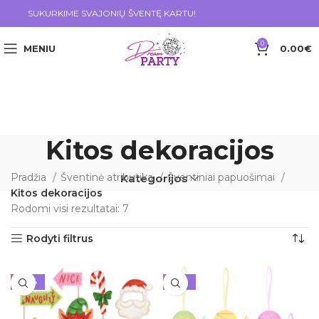
SUKURKIME SVAJONIŲ ŠVENTĘ KARTU!
0
MENIU
0.00
€
Kitos dekoracijos
Pradžia
Šventinė atributika
Šventiniai papuošimai
Kategorijos
Kitos dekoracijos
Rodomi visi rezultatai: 7
Rodyti filtrus
-24%
-10%