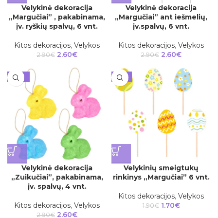
Velykinė dekoracija
Velykinė dekoracija
„Margučiai” , pakabinama,
„Margučiai” ant iešmelių,
įv. ryškių spalvų, 6 vnt.
įv.spalvų, 6 vnt.
Kitos dekoracijos
,
Velykos
Kitos dekoracijos
,
Velykos
2.60
€
2.60
€
2.90
€
2.90
€
-10%
-11%
Velykinė dekoracija
Velykinių smeigtukų
„Zuikučiai”, pakabinama,
rinkinys „Margučiai” 6 vnt.
įv. spalvų, 4 vnt.
Kitos dekoracijos
,
Velykos
Kitos dekoracijos
,
Velykos
1.70
€
1.90
€
2.60
€
2.90
€