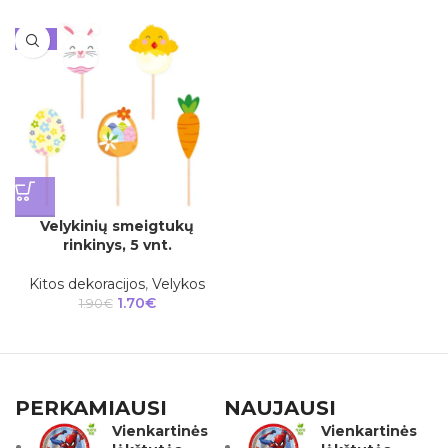
-11%
Velykinių smeigtukų
rinkinys, 5 vnt.
Kitos dekoracijos
,
Velykos
1.70
€
1.90
€
PERKAMIAUSI
NAUJAUSI
Vienkartinės
Vienkartinės