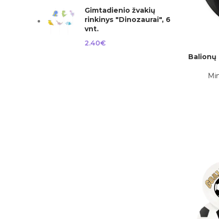
Gimtadienio žvakių
rinkinys "Dinozaurai", 6
vnt.
2.40
€
Balionų 
Į KREPŠELĮ
Min