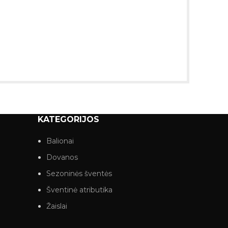
KATEGORIJOS
Balionai
Dovanos
Sezoninės šventės
Šventinė atributika
Žaislai