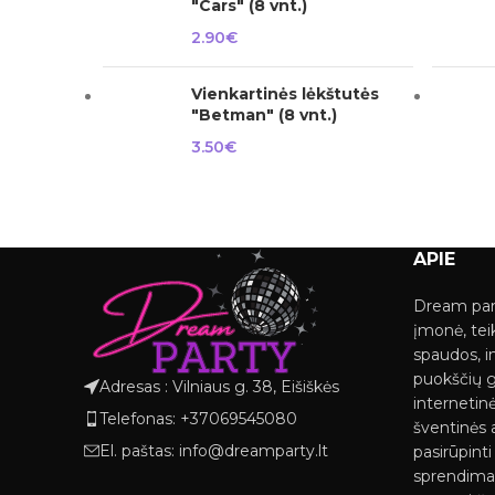
"Cars" (8 vnt.)
2.90
€
Vienkartinės lėkštutės
"Betman" (8 vnt.)
3.50
€
APIE
Dream par
įmonė, tei
spaudos, i
puokščių 
Adresas : Vilniaus g. 38, Eišiškės
internetinė
Telefonas: +37069545080
šventinės a
El. paštas: info@dreamparty.lt
pasirūpint
sprendimai