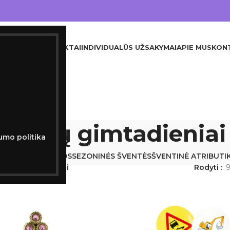
DINIS
VISI PRODUKTAI
INDIVIDUALŪS UŽSAKYMAI
APIE MUS
KON
Vaikų gimtadieniai
umo politika
JA
KITA
KRIKŠTYNOS
SEZONINĖS ŠVENTĖS
ŠVENTINĖ ATRIBUTI
Vaikų gimtadieniai
Rodyti