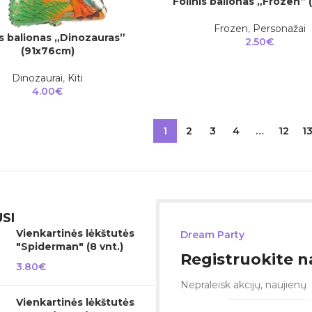
Folinis balionas „Frozen”
Į KREPŠELĮ
Frozen
,
Personažai
is balionas „Dinozauras”
2.50
€
(91x76cm)
Dinozaurai
,
Kiti
4.00
€
1
2
3
4
…
12
1
SI
Vienkartinės lėkštutės
Dream Party
"Spiderman" (8 vnt.)
Registruokite na
3.80
€
Nepraleisk akcijų, naujienų
Vienkartinės lėkštutės