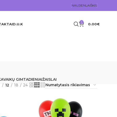
NAUJIENLAIŠKIS
0
TAKTAI
D.U.K
0.00
€
KA
VAIKŲ GIMTADIENIAI
ŽAISLAI
9
12
18
24