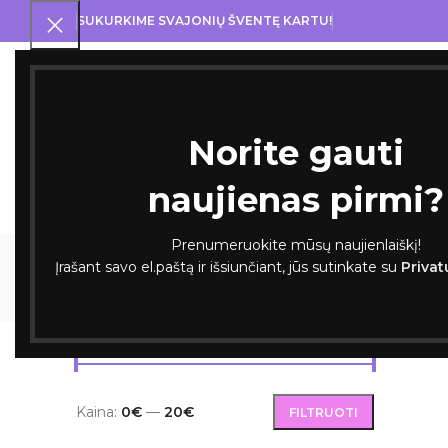
SUKURKIME SVAJONIŲ ŠVENTĘ KARTU!
PRA
Norite gauti
naujienas pirmi?
Prenumeruokite mūsų naujienlaiškį!
Įrašant savo el.paštą ir išsiunčiant, jūs sutinkate su
Privat
BALIONAI
DOVANOS
I KOMUNI
FILTRUOTI PAGAL KAINĄ
Pradžia
Kaina:
0€
—
20€
FILTRUOTI