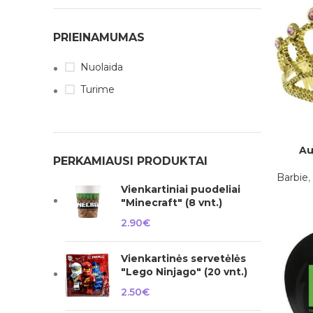
PRIEINAMUMAS
Nuolaida
Turime
Au
Į KREPŠELĮ
PERKAMIAUSI PRODUKTAI
Barbie
,
Vienkartiniai puodeliai
"Minecraft" (8 vnt.)
2.90
€
Vienkartinės servetėlės
"Lego Ninjago" (20 vnt.)
2.50
€