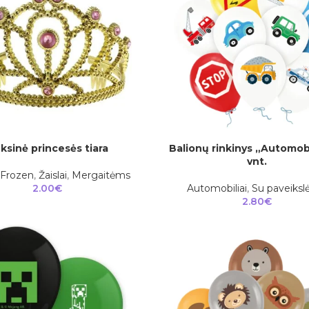
ksinė princesės tiara
Balionų rinkinys „Automobi
Į KREPŠELĮ
vnt.
Frozen
,
Žaislai
,
Mergaitėms
2.00
€
Automobiliai
,
Su paveikslė
2.80
€