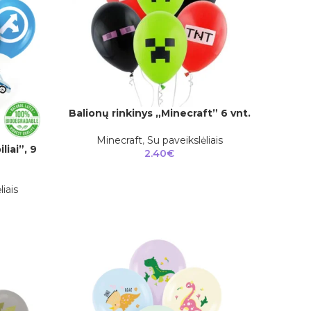
Balionų rinkinys „Minecraft” 6 vnt.
Į KREPŠELĮ
Minecraft
,
Su paveikslėliais
liai”, 9
2.40
€
liais