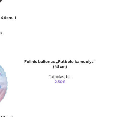
 46cm. 1
ai
Folinis balionas „Futbolo kamuolys”
Į KREPŠELĮ
(45cm)
Futbolas
,
Kiti
2.50
€