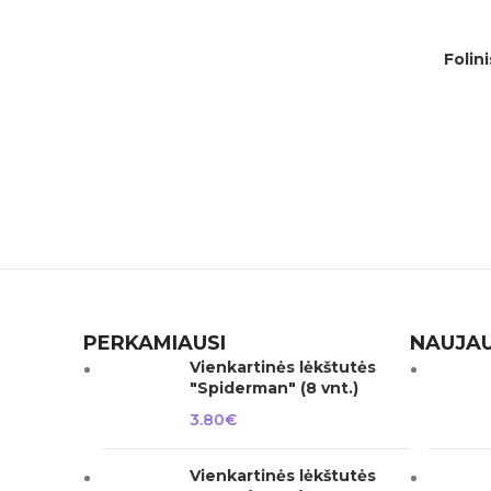
Folin
Į KREPŠELĮ
PERKAMIAUSI
NAUJAU
Vienkartinės lėkštutės
"Spiderman" (8 vnt.)
3.80
€
Vienkartinės lėkštutės