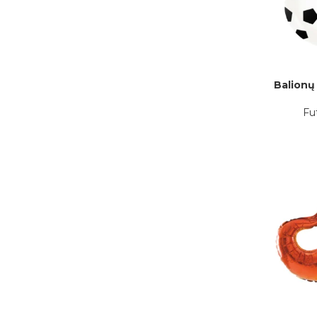
Balionų 
Į KREPŠELĮ
Fu