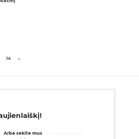
 (46cm)
3
14
→
ujienlaiškį!
Arba sekite mus