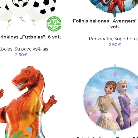
Folinis balionas „Avengers”
Į KREPŠELĮ
vnt.
rinkinys „Futbolas”, 6 vnt.
Personažai
,
Superheroj
2.50
€
tbolas
,
Su paveikslėliais
2.50
€