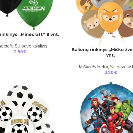
rinkinys „Minecraft” 8 vnt.
ecraft
,
Su paveikslėliais
Balionų rinkinys „Miško žvėr
Į KREPŠELĮ
2.90
€
vnt.
Miško žvėreliai
,
Su paveiksl
3.20
€