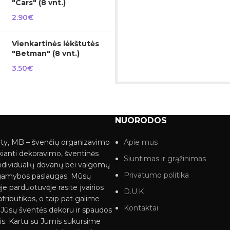
"Cars" (8 vnt.)
2.90
€
Vienkartinės lėkštutės
"Betman" (8 vnt.)
3.50
€
NUORODOS
ty, MB – švenčių organizavimo
Apie mus
kianti dekoravimo, šventinės
Siuntimas ir grąžinimas
ndividualių dovanų bei valgomų
Privatumo politika
gamybos paslaugas. Mūsų
je parduotuvėje rasite įvairios
D.U.K
tributikos, o taip pat galime
Kontaktai
i Jūsų šventės dekoru ir spaudos
s. Kartu su Jumis sukursime