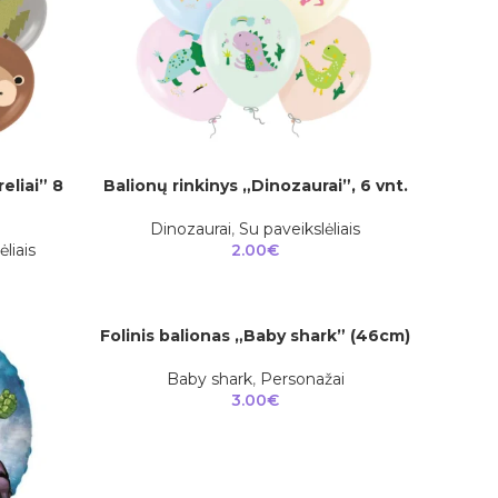
eliai” 8
Balionų rinkinys „Dinozaurai”, 6 vnt.
Į KREPŠELĮ
Dinozaurai
,
Su paveikslėliais
ėliais
2.00
€
Folinis balionas „Baby shark” (46cm)
Į KREPŠELĮ
Baby shark
,
Personažai
3.00
€