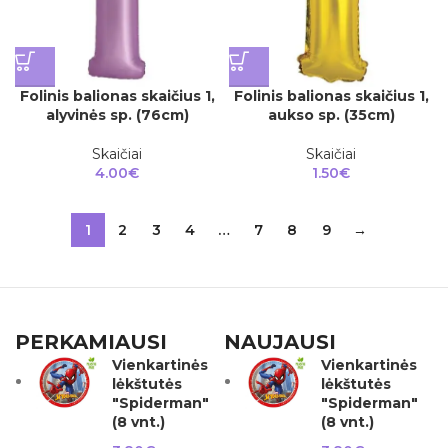
Folinis balionas skaičius 1,
Folinis balionas skaičius 1,
alyvinės sp. (76cm)
aukso sp. (35cm)
Skaičiai
Skaičiai
4.00
€
1.50
€
1
2
3
4
…
7
8
9
→
PERKAMIAUSI
NAUJAUSI
Vienkartinės
Vienkartinės
lėkštutės
lėkštutės
"Spiderman"
"Spiderman"
(8 vnt.)
(8 vnt.)