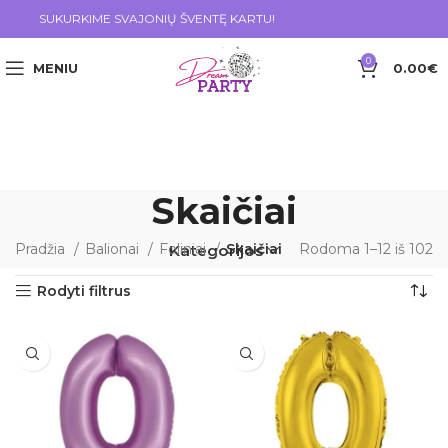
SUKURKIME SVAJONIŲ ŠVENTĘ KARTU!
0
MENIU
0.00
€
Skaičiai
Pradžia
Balionai
Foliniai
Skaičiai
Rodoma 1–12 iš 102
Kategorijos
Rodyti filtrus