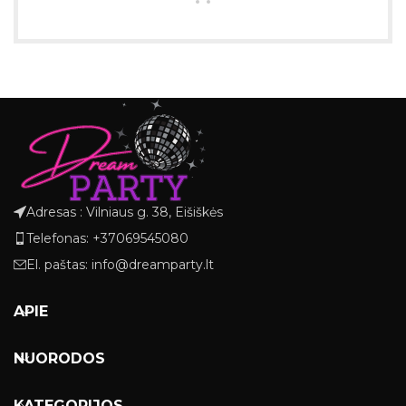
Adresas : Vilniaus g. 38, Eišiškės
Telefonas: +37069545080
El. paštas: info@dreamparty.lt
APIE
NUORODOS
KATEGORIJOS