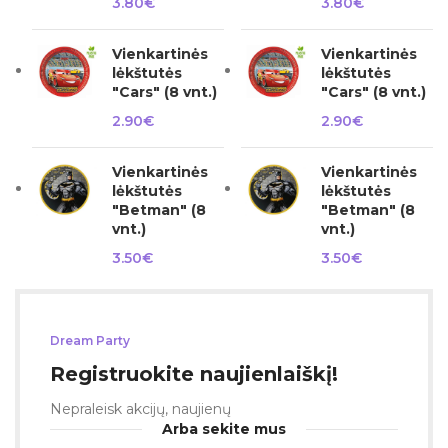
3.80
€
3.80
€
Vienkartinės
Vienkartinės
lėkštutės
lėkštutės
"Cars" (8 vnt.)
"Cars" (8 vnt.)
2.90
€
2.90
€
Vienkartinės
Vienkartinės
lėkštutės
lėkštutės
"Betman" (8
"Betman" (8
vnt.)
vnt.)
3.50
€
3.50
€
Dream Party
Registruokite naujienlaiškį!
Nepraleisk akcijų, naujienų
Arba sekite mus