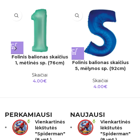
Folinis balionas skaičius
Fol
Folinis balionas skaičius
1, mėtinės sp. (76cm)
5, mėlynos sp. (92cm)
Skaičiai
Skaičiai
4.00
€
4.00
€
PERKAMIAUSI
NAUJAUSI
Vienkartinės
Vienkartinės
lėkštutės
lėkštutės
"Spiderman"
"Spiderman"
(8 vnt.)
(8 vnt.)