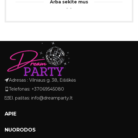
Arba sekite mus
Adresas : Vilniaus g. 38, Eišiškės
Telefonas: +37069545080
El. paštas: info@dreamparty.lt
APIE
NUORODOS