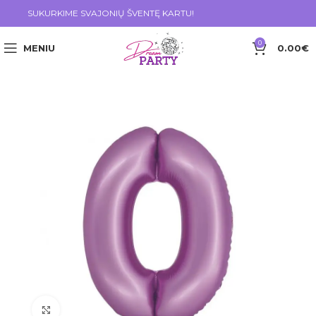
SUKURKIME SVAJONIŲ ŠVENTĘ KARTU!
0
MENIU
0.00
€
Click to enlarge