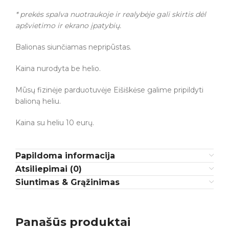
* prekės spalva nuotraukoje ir realybėje gali skirtis dėl
apšvietimo ir ekrano įpatybių.
Balionas siunčiamas nepripūstas.
Kaina nurodyta be helio.
Mūsų fizinėje parduotuvėje Eišiškėse galime pripildyti
balioną heliu.
Kaina su heliu 10 eurų.
Papildoma informacija
Atsiliepimai (0)
Siuntimas & Grąžinimas
Panašūs produktai