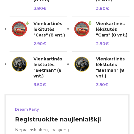
3.80
€
3.80
€
Vienkartinės
Vienkartinės
lėkštutės
lėkštutės
"Cars" (8 vnt.)
"Cars" (8 vnt.)
2.90
€
2.90
€
Vienkartinės
Vienkartinės
lėkštutės
lėkštutės
"Betman" (8
"Betman" (8
vnt.)
vnt.)
3.50
€
3.50
€
Dream Party
Registruokite naujienlaiškį!
Nepraleisk akcijų, naujienų