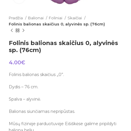
Pradžia
Balionai
Foliniai
Skaičiai
Folinis balionas skaičius 0, alyvinės sp. (76cm)
Folinis balionas skaičius 0, alyvinės
sp. (76cm)
4.00
€
Folinis balionas skaičius „0”.
Dydis – 76 cm.
Spalva – alyvinė.
Balionas siunčiamas nepripūstas.
Mūsų fizinėje parduotuvėje Eišiškėse galime pripildyti
balioną heliu.