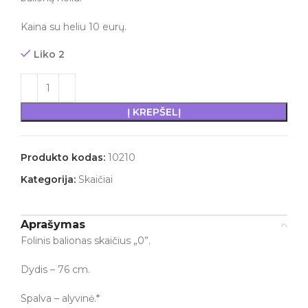
Kaina su heliu 10 eurų.
Liko 2
Į KREPŠELĮ
Produkto kodas:
10210
Kategorija:
Skaičiai
Aprašymas
Folinis balionas skaičius „0”.
Dydis – 76 cm.
Spalva – alyvinė.*