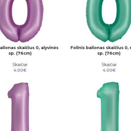
balionas skaičius 0, alyvinės
Folinis balionas skaičius 0,
Į KREPŠELĮ
sp. (76cm)
sp. (76cm)
Skaičiai
Skaičiai
4.00
€
4.00
€