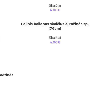
Skaičiai
4.00
€
Folinis balionas skaičius 3, rožinės sp.
Į KREPŠELĮ
(76cm)
Skaičiai
4.00
€
 mėtinės