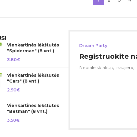
1
2
3
→
SI
Vienkartinės lėkštutės
Dream Party
"Spiderman" (8 vnt.)
Registruokite na
3.80
€
Nepraleisk akcijų, naujienų
Vienkartinės lėkštutės
"Cars" (8 vnt.)
2.90
€
Vienkartinės lėkštutės
"Betman" (8 vnt.)
3.50
€