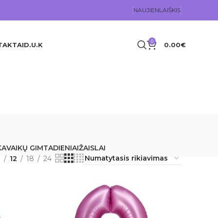
NAUJIENLAIŠKIS
0
TAKTAI
D.U.K
0.00
€
KA
VAIKŲ GIMTADIENIAI
ŽAISLAI
9
12
18
24