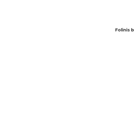
Folinis 
Į KREPŠELĮ