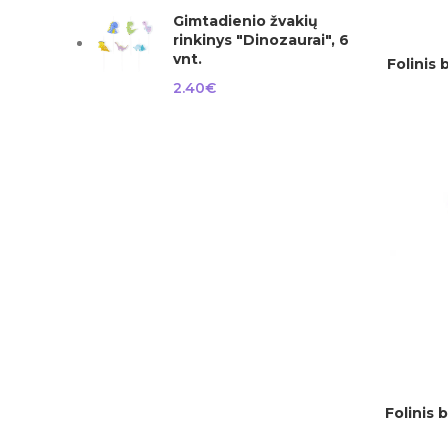
Gimtadienio žvakių
rinkinys "Dinozaurai", 6
vnt.
Folinis 
Į KREPŠELĮ
2.40
€
Folinis 
Į KREPŠELĮ