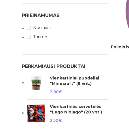
PRIEINAMUMAS
Nuolaida
Turime
Folinis 
Į KREPŠELĮ
PERKAMIAUSI PRODUKTAI
Vienkartiniai puodeliai
"Minecraft" (8 vnt.)
2.90
€
Vienkartinės servetėlės
"Lego Ninjago" (20 vnt.)
2.50
€