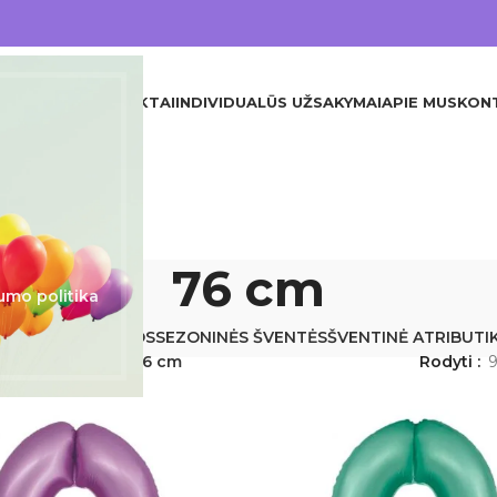
DINIS
VISI PRODUKTAI
INDIVIDUALŪS UŽSAKYMAI
APIE MUS
KON
76 cm
umo politika
JA
KITA
KRIKŠTYNOS
SEZONINĖS ŠVENTĖS
ŠVENTINĖ ATRIBUTI
Produkto Dydis
76 cm
Rodyti