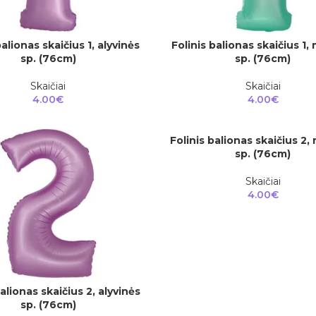
balionas skaičius 1, alyvinės
Folinis balionas skaičius 1,
Į KREPŠELĮ
sp. (76cm)
sp. (76cm)
Skaičiai
Skaičiai
4.00
€
4.00
€
Folinis balionas skaičius 2,
Į KREPŠELĮ
sp. (76cm)
Skaičiai
4.00
€
balionas skaičius 2, alyvinės
sp. (76cm)