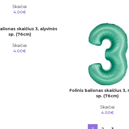
Skaičiai
4.00
€
balionas skaičius 3, alyvinės
sp. (76cm)
Skaičiai
4.00
€
Folinis balionas skaičius 3,
Į KREPŠELĮ
sp. (76cm)
Skaičiai
4.00
€