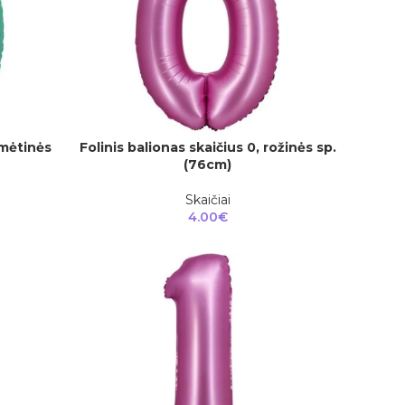
 mėtinės
Folinis balionas skaičius 0, rožinės sp.
Į KREPŠELĮ
(76cm)
Skaičiai
4.00
€