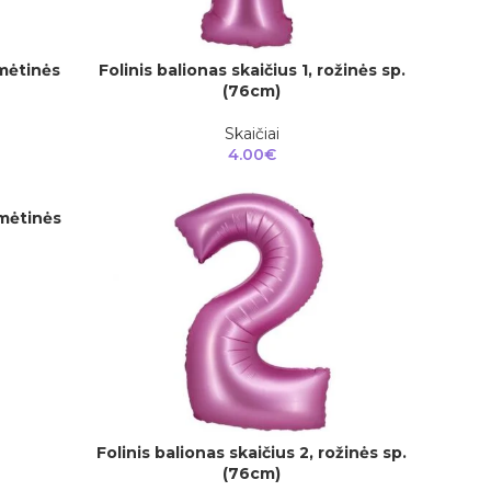
 mėtinės
Folinis balionas skaičius 1, rožinės sp.
Į KREPŠELĮ
(76cm)
Skaičiai
4.00
€
 mėtinės
Folinis balionas skaičius 2, rožinės sp.
Į KREPŠELĮ
(76cm)