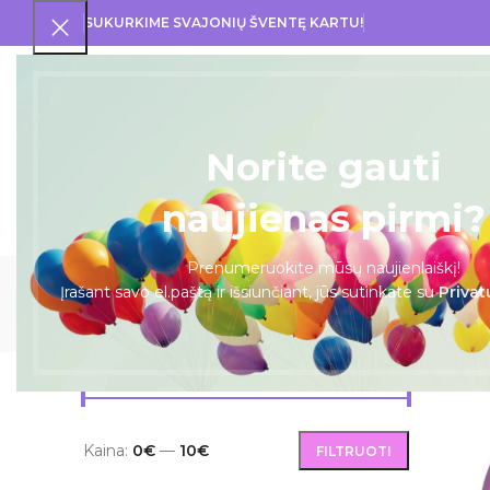
SUKURKIME SVAJONIŲ ŠVENTĘ KARTU!
PRA
Norite gauti
naujienas pirmi?
Prenumeruokite mūsų naujienlaiškį!
Įrašant savo el.paštą ir išsiunčiant, jūs sutinkate su
Privat
BALIONAI
DOVANOS
I KOMUNI
FILTRUOTI PAGAL KAINĄ
Pradžia
Kaina:
0€
—
10€
FILTRUOTI