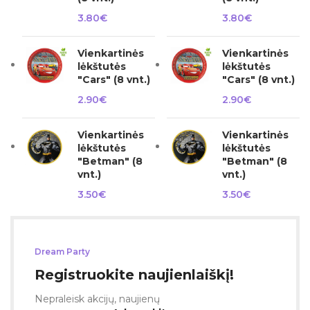
3.80
€
3.80
€
Vienkartinės
Vienkartinės
lėkštutės
lėkštutės
"Cars" (8 vnt.)
"Cars" (8 vnt.)
2.90
€
2.90
€
Vienkartinės
Vienkartinės
lėkštutės
lėkštutės
"Betman" (8
"Betman" (8
vnt.)
vnt.)
3.50
€
3.50
€
Dream Party
Registruokite naujienlaiškį!
Nepraleisk akcijų, naujienų