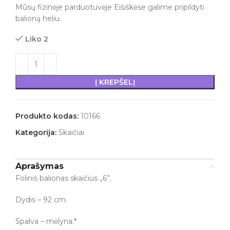
Mūsų fizinėje parduotuvėje Eišiškėse galime pripildyti
balioną heliu.
Liko 2
Į KREPŠELĮ
Produkto kodas:
10166
Kategorija:
Skaičiai
Aprašymas
Folinis balionas skaičius „6”.
Dydis – 92 cm.
Spalva – mėlyna.*