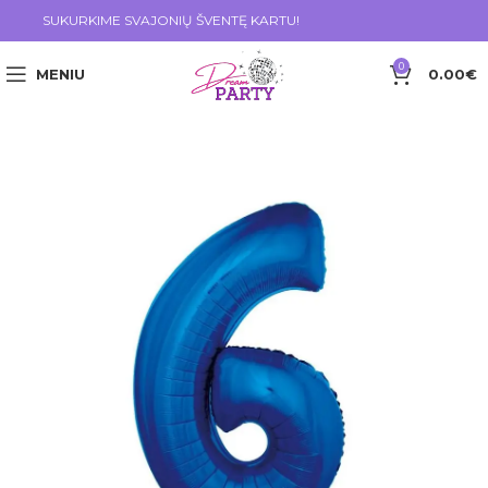
SUKURKIME SVAJONIŲ ŠVENTĘ KARTU!
0
MENIU
0.00
€