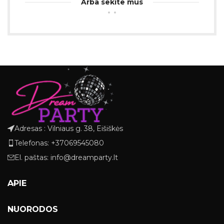
Arba sekite mus
Adresas : Vilniaus g. 38, Eišiškės
Telefonas: +37069545080
El. paštas: info@dreamparty.lt
APIE
NUORODOS