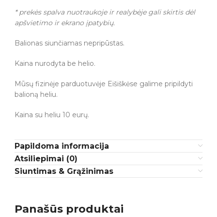
* prekės spalva nuotraukoje ir realybėje gali skirtis dėl
apšvietimo ir ekrano įpatybių.
Balionas siunčiamas nepripūstas.
Kaina nurodyta be helio.
Mūsų fizinėje parduotuvėje Eišiškėse galime pripildyti
balioną heliu.
Kaina su heliu 10 eurų.
Papildoma informacija
Atsiliepimai (0)
Siuntimas & Grąžinimas
Panašūs produktai