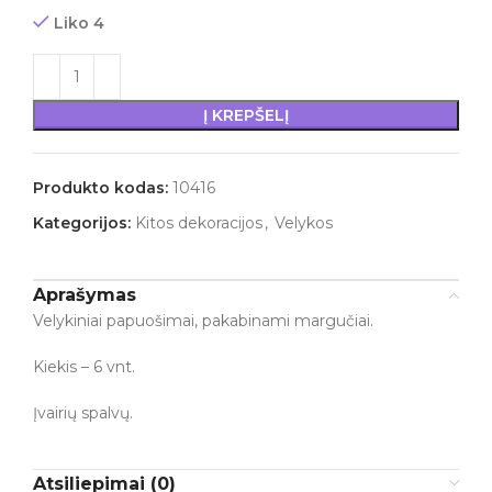
Liko 4
Į KREPŠELĮ
Produkto kodas:
10416
Kategorijos:
Kitos dekoracijos
,
Velykos
Aprašymas
Velykiniai papuošimai, pakabinami margučiai.
Kiekis – 6 vnt.
Įvairių spalvų.
Atsiliepimai (0)