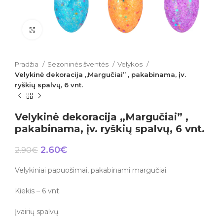
Click to enlarge
Pradžia
Sezoninės šventės
Velykos
Velykinė dekoracija „Margučiai” , pakabinama, įv.
ryškių spalvų, 6 vnt.
Velykinė dekoracija „Margučiai” ,
pakabinama, įv. ryškių spalvų, 6 vnt.
2.60
€
2.90
€
Velykiniai papuošimai, pakabinami margučiai.
Kiekis – 6 vnt.
Įvairių spalvų.