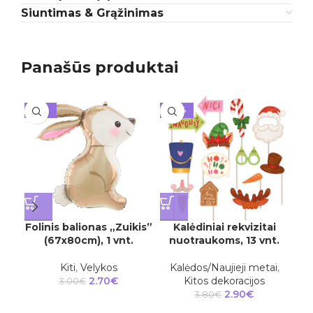
Siuntimas & Grąžinimas
Panašūs produktai
-10%
-24%
-1
Folinis balionas „Zuikis”
Kalėdiniai rekvizitai
(67x80cm), 1 vnt.
nuotraukoms, 13 vnt.
pas
Kiti
,
Velykos
Kalėdos/Naujieji metai
,
2.70
€
Kitos dekoracijos
3.00
€
2.90
€
Kit
3.80
€