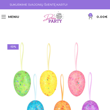
SUKURKIME SVAJONIŲ ŠVENTĘ KARTU!
0
MENIU
0.00
€
-10%