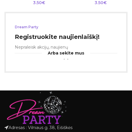
3.50
€
3.50
€
Dream Party
Registruokite naujienlaiškį!
Nepraleisk akcijų, naujienų
Arba sekite mus
Adresas : Vilniaus g. 38, Eišiškės