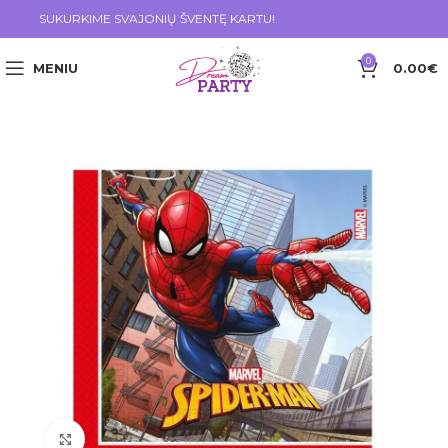
SUKURKIME SVAJONIŲ ŠVENTĘ KARTU!
0
MENIU
0.00
€
Click to enlarge