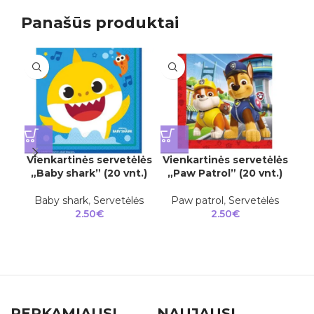
Panašūs produktai
Vienkartinės servetėlės
Vienkartinės servetėlės
Vi
„Baby shark” (20 vnt.)
„Paw Patrol” (20 vnt.)
„
Baby shark
,
Servetėlės
Paw patrol
,
Servetėlės
2.50
€
2.50
€
PERKAMIAUSI
NAUJAUSI