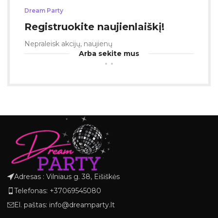
Dream Party
Registruokite naujienlaiškį!
Nepraleisk akcijų, naujienų
Arba sekite mus
Adresas : Vilniaus g. 38, Eišiškės
Telefonas: +37069545080
El. paštas: info@dreamparty.lt