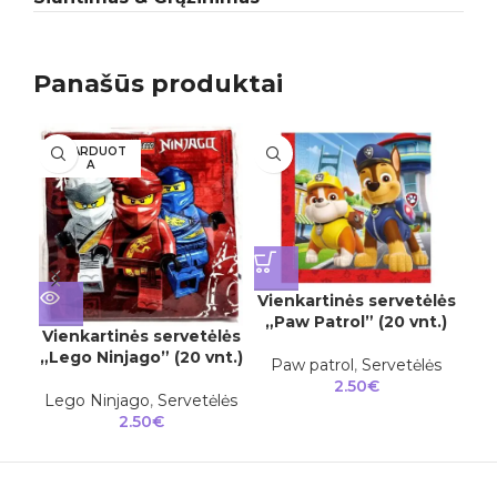
Panašūs produktai
IŠPARDUOT
A
Vienkartinės servetėlės
Vi
„Paw Patrol” (20 vnt.)
Vienkartinės servetėlės
„Lego Ninjago” (20 vnt.)
Paw patrol
,
Servetėlės
2.50
€
Lego Ninjago
,
Servetėlės
2.50
€