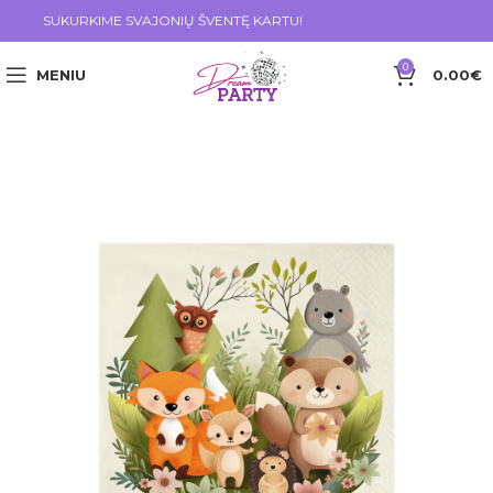
SUKURKIME SVAJONIŲ ŠVENTĘ KARTU!
0
MENIU
0.00
€