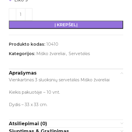
Liko 9
Į KREPŠELĮ
Produkto kodas:
10410
Kategorijos:
Miško žvėreliai
,
Servetėlės
Aprašymas
Vienkartinės 3 sluoksnių servetėlės Miško žvėreliai
Kiekis pakuotėje – 10 vnt.
Dydis – 33 x 33 cm.
Atsiliepimai (0)
Siuntimas & Grąžinimas