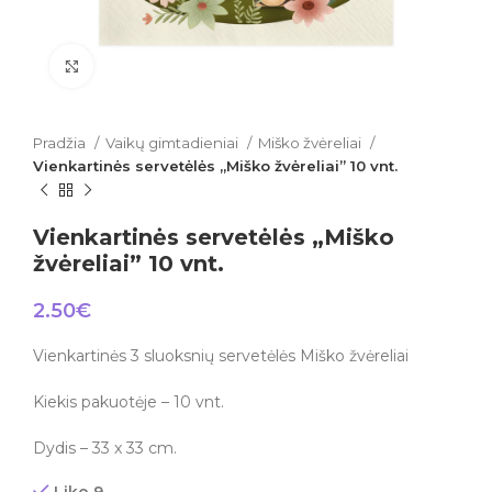
Click to enlarge
Pradžia
Vaikų gimtadieniai
Miško žvėreliai
Vienkartinės servetėlės „Miško žvėreliai” 10 vnt.
Vienkartinės servetėlės „Miško
žvėreliai” 10 vnt.
2.50
€
Vienkartinės 3 sluoksnių servetėlės Miško žvėreliai
Kiekis pakuotėje – 10 vnt.
Dydis – 33 x 33 cm.