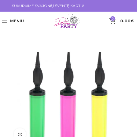
SUKURKIME SVAJONIŲ ŠVENTĘ KARTU!
0
MENIU
0.00
€
Click to enlarge