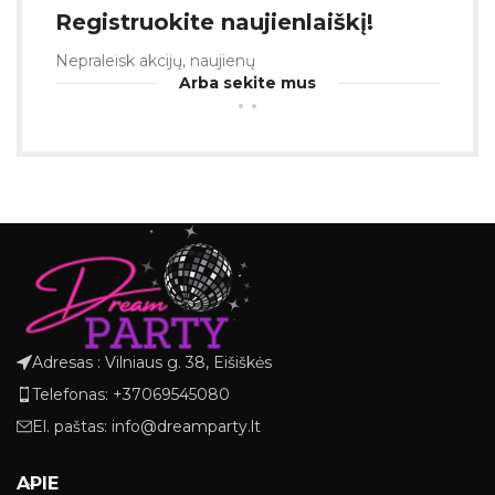
Registruokite naujienlaiškį!
Nepraleisk akcijų, naujienų
Arba sekite mus
Adresas : Vilniaus g. 38, Eišiškės
Telefonas: +37069545080
El. paštas: info@dreamparty.lt
APIE