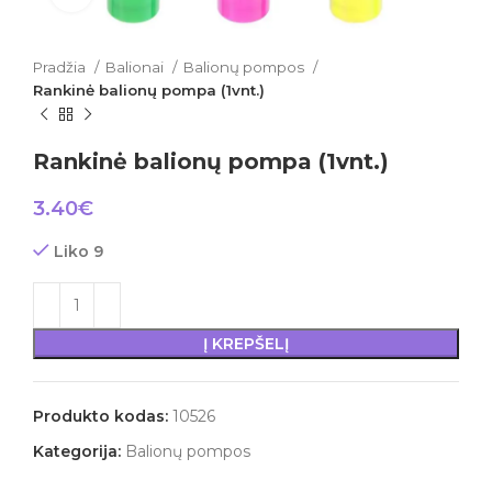
Pradžia
Balionai
Balionų pompos
Rankinė balionų pompa (1vnt.)
Rankinė balionų pompa (1vnt.)
3.40
€
Liko 9
Į KREPŠELĮ
Produkto kodas:
10526
Kategorija:
Balionų pompos