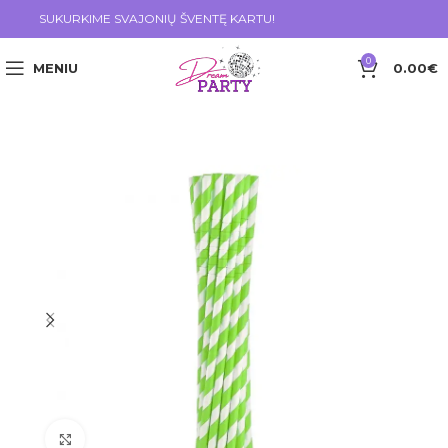
SUKURKIME SVAJONIŲ ŠVENTĘ KARTU!
0
MENIU
0.00
€
Click to enlarge