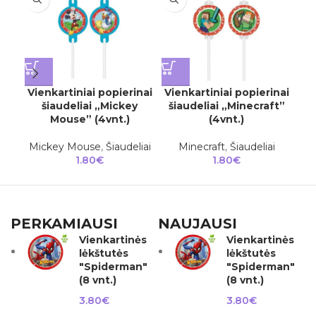
Vienkartiniai popierinai
Vienkartiniai popierinai
Vi
šiaudeliai „Mickey
šiaudeliai „Minecraft”
Mouse” (4vnt.)
(4vnt.)
Mickey Mouse
,
Šiaudeliai
Minecraft
,
Šiaudeliai
Mi
1.80
€
1.80
€
PERKAMIAUSI
NAUJAUSI
Vienkartinės
Vienkartinės
lėkštutės
lėkštutės
"Spiderman"
"Spiderman"
(8 vnt.)
(8 vnt.)
3.80
€
3.80
€