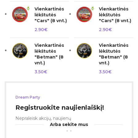
Vienkartinės
Vienkartinės
lėkštutės
lėkštutės
"Cars" (8 vnt.)
"Cars" (8 vnt.)
2.90
€
2.90
€
Vienkartinės
Vienkartinės
lėkštutės
lėkštutės
"Betman" (8
"Betman" (8
vnt.)
vnt.)
3.50
€
3.50
€
Dream Party
Registruokite naujienlaiškį!
Nepraleisk akcijų, naujienų
Arba sekite mus