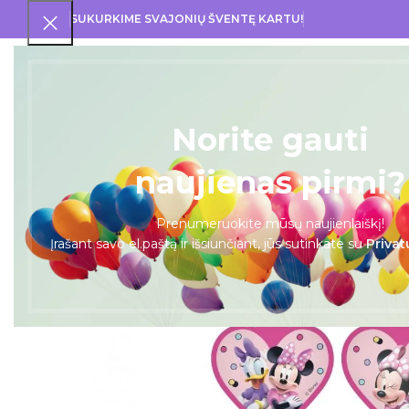
SUKURKIME SVAJONIŲ ŠVENTĘ KARTU!
PRA
Norite gauti
naujienas pirmi?
Prenumeruokite mūsų naujienlaiškį!
Įrašant savo el.paštą ir išsiunčiant, jūs sutinkate su
Privat