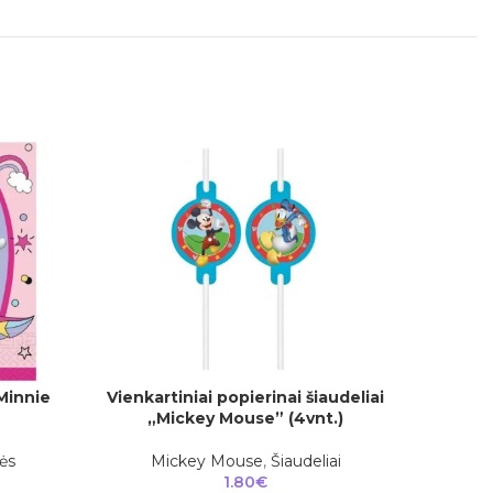
Minnie
Vienkartiniai popierinai šiaudeliai
Vienkar
Į KREPŠELĮ
Į KREPŠEL
„Mickey Mouse” (4vnt.)
ės
Mickey Mouse
,
Šiaudeliai
1.80
€