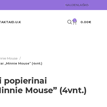
NAUJIENLAIŠKIS
0
TAKTAI
D.U.K
0.00
€
nnie Mouse
iai „Minnie Mouse” (4vnt.)
i popierinai
Minnie Mouse” (4vnt.)