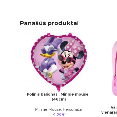
Panašūs produktai
Folinis balionas „Minnie mouse”
Į KREPŠELĮ
(46cm)
Vai
Į KREPŠEL
Minnie Mouse
,
Personažai
vienara
4.00
€