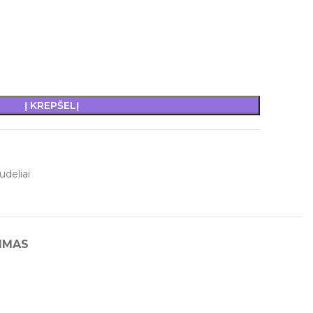
Į KREPŠELĮ
udeliai
IMAS