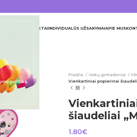
DINIS
VISI PRODUKTAI
INDIVIDUALŪS UŽSAKYMAI
APIE MUS
KON
Pradžia
Vaikų gimtadieniai
Mi
Vienkartiniai popierinai šiaudel
umo politika
Vienkartinia
šiaudeliai „
1.80
€