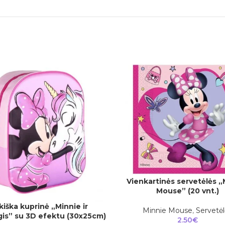
Vienkartinės servetėlės „
Į KREPŠELĮ
Mouse” (20 vnt.)
kiška kuprinė „Minnie ir
Į
Minnie Mouse
,
Servetėl
gis” su 3D efektu (30x25cm)
2.50
€