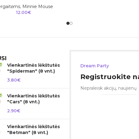
rgaitėms
,
Minnie Mouse
12.00
€
SI
Vienkartinės lėkštutės
Dream Party
"Spiderman" (8 vnt.)
Registruokite na
3.80
€
Nepraleisk akcijų, naujienų
Vienkartinės lėkštutės
"Cars" (8 vnt.)
2.90
€
Vienkartinės lėkštutės
"Betman" (8 vnt.)