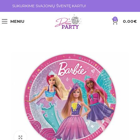
SUKURKIME SVAJONIŲ ŠVENTĘ KARTU!
0
MENIU
0.00
€
Click to enlarge