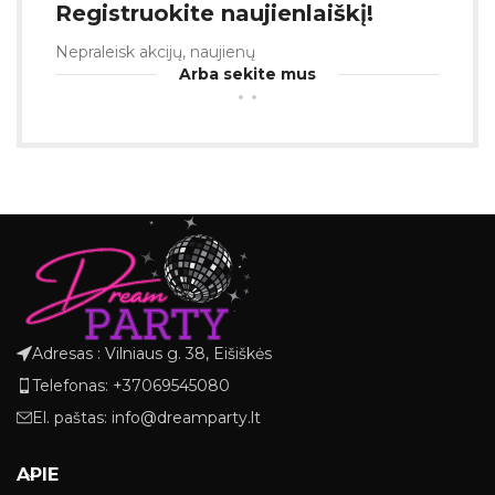
Registruokite naujienlaiškį!
Nepraleisk akcijų, naujienų
Arba sekite mus
Adresas : Vilniaus g. 38, Eišiškės
Telefonas: +37069545080
El. paštas: info@dreamparty.lt
APIE