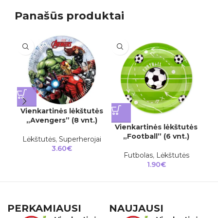
Panašūs produktai
I
Vienkartinės lėkštutės
„Avengers” (8 vnt.)
Vienkartinės lėkštutės
Vi
„Football” (6 vnt.)
„L
Lėkštutės
,
Superherojai
3.60
€
Futbolas
,
Lėkštutės
Le
1.90
€
PERKAMIAUSI
NAUJAUSI