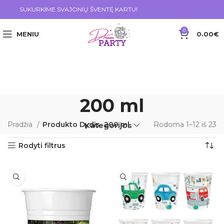
SUKURKIME SVAJONIŲ ŠVENTĘ KARTU!
0
MENIU
0.00
€
200 ml
Pradžia
Produkto Dydis
200 ml
Rodoma 1–12 iš 23
Kategorijos
Rodyti filtrus