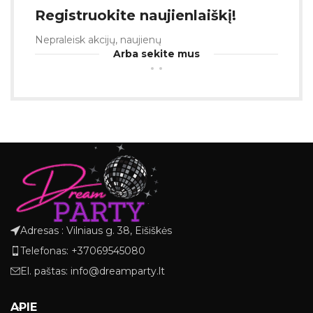
Registruokite naujienlaiškį!
Nepraleisk akcijų, naujienų
Arba sekite mus
Adresas : Vilniaus g. 38, Eišiškės
Telefonas: +37069545080
El. paštas: info@dreamparty.lt
APIE