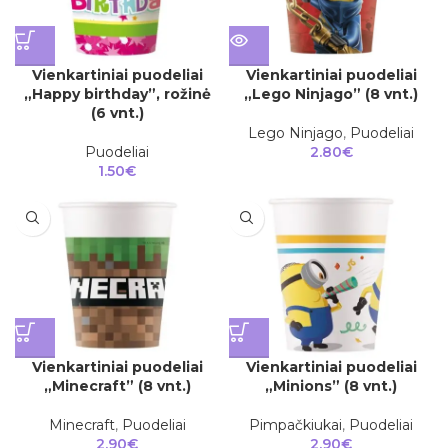
Vienkartiniai puodeliai
Vienkartiniai puodeliai
„Happy birthday”, rožinė
„Lego Ninjago” (8 vnt.)
(6 vnt.)
Lego Ninjago
,
Puodeliai
Puodeliai
2.80
€
1.50
€
Vienkartiniai puodeliai
Vienkartiniai puodeliai
„Minecraft” (8 vnt.)
„Minions” (8 vnt.)
Minecraft
,
Puodeliai
Pimpačkiukai
,
Puodeliai
2.90
€
2.90
€