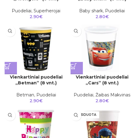
Puodeliai
,
Superherojai
Baby shark
,
Puodeliai
2.90
€
2.80
€
Vienkartiniai puodeliai
Vienkartiniai puodeliai
„Betman” (8 vnt.)
„Cars” (8 vnt.)
Betman
,
Puodeliai
Puodeliai
,
Žaibas Makvinas
2.90
€
2.80
€
IŠPARDUOTA