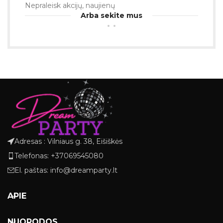
Nepraleisk akcijų, naujienų
Arba sekite mus
Adresas : Vilniaus g. 38, Eišiškės
Telefonas: +37069545080
El. paštas: info@dreamparty.lt
APIE
NUORODOS