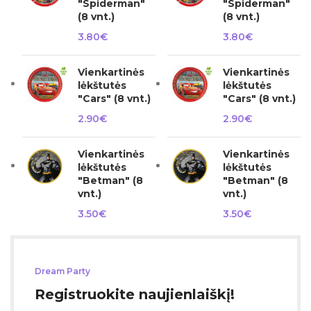
"Spiderman"
"Spiderman"
(8 vnt.)
(8 vnt.)
3.80
€
3.80
€
Vienkartinės
Vienkartinės
lėkštutės
lėkštutės
"Cars" (8 vnt.)
"Cars" (8 vnt.)
2.90
€
2.90
€
Vienkartinės
Vienkartinės
lėkštutės
lėkštutės
"Betman" (8
"Betman" (8
vnt.)
vnt.)
3.50
€
3.50
€
Dream Party
Registruokite naujienlaiškį!