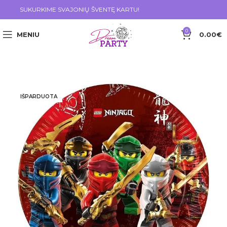
SUKURKIME SVAJONIŲ ŠVENTĘ KARTU!
0
MENIU
0.00
€
IŠPARDUOTA