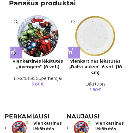
Panašūs produktai
Vi
Vienkartinės lėkštutės
Vienkartinės lėkštutės
„Avengers” (8 vnt.)
„Balta-aukso” 6 vnt. (18
cm)
Lėkštutės
,
Superherojai
3.60
€
Lėkštutės
1.90
€
PERKAMIAUSI
NAUJAUSI
Vienkartinės
Vienkartinės
lėkštutės
lėkštutės