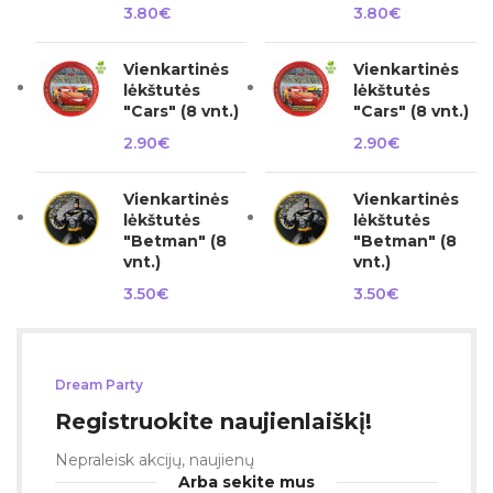
3.80
€
3.80
€
Vienkartinės
Vienkartinės
lėkštutės
lėkštutės
"Cars" (8 vnt.)
"Cars" (8 vnt.)
2.90
€
2.90
€
Vienkartinės
Vienkartinės
lėkštutės
lėkštutės
"Betman" (8
"Betman" (8
vnt.)
vnt.)
3.50
€
3.50
€
Dream Party
Registruokite naujienlaiškį!
Nepraleisk akcijų, naujienų
Arba sekite mus