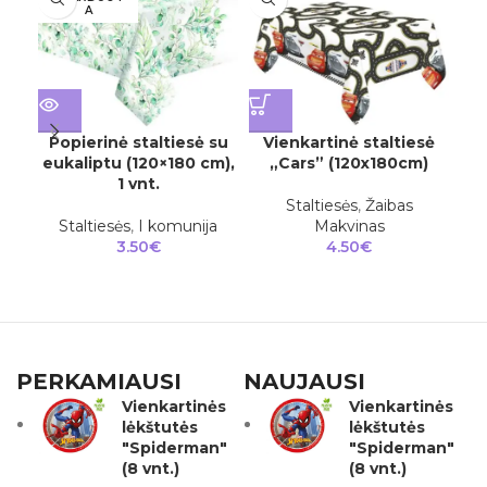
A
Popierinė staltiesė su
Vienkartinė staltiesė
V
eukaliptu (120×180 cm),
„Cars” (120x180cm)
„M
1 vnt.
Staltiesės
,
Žaibas
Pi
Staltiesės
,
I komunija
Makvinas
3.50
€
4.50
€
PERKAMIAUSI
NAUJAUSI
Vienkartinės
Vienkartinės
lėkštutės
lėkštutės
"Spiderman"
"Spiderman"
(8 vnt.)
(8 vnt.)