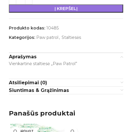
Į KREPŠELĮ
Produkto kodas:
10485
Kategorijos:
Paw patrol
,
Staltiesės
Aprašymas
Vienkartinė staltiesė „Paw Patrol”
Atsiliepimai (0)
Siuntimas & Grąžinimas
Panašūs produktai
IŠPARDUOT