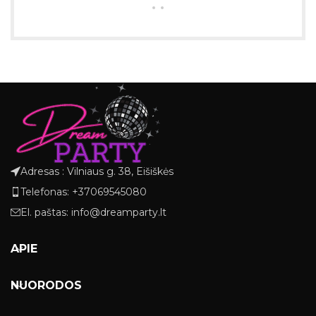
Adresas : Vilniaus g. 38, Eišiškės
Telefonas: +37069545080
El. paštas: info@dreamparty.lt
APIE
NUORODOS