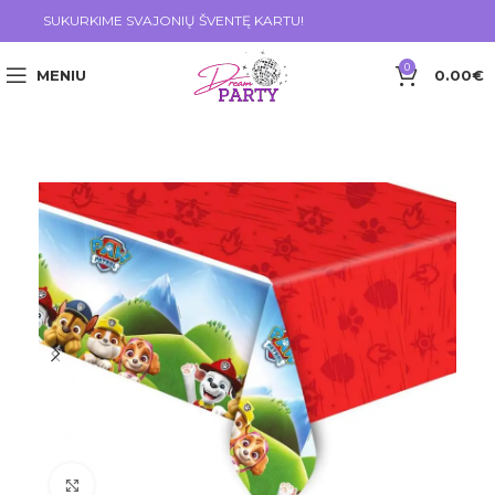
SUKURKIME SVAJONIŲ ŠVENTĘ KARTU!
0
MENIU
0.00
€
Click to enlarge