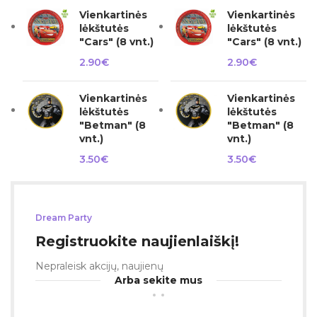
Vienkartinės
Vienkartinės
lėkštutės
lėkštutės
"Cars" (8 vnt.)
"Cars" (8 vnt.)
2.90
€
2.90
€
Vienkartinės
Vienkartinės
lėkštutės
lėkštutės
"Betman" (8
"Betman" (8
vnt.)
vnt.)
3.50
€
3.50
€
Dream Party
Registruokite naujienlaiškį!
Nepraleisk akcijų, naujienų
Arba sekite mus