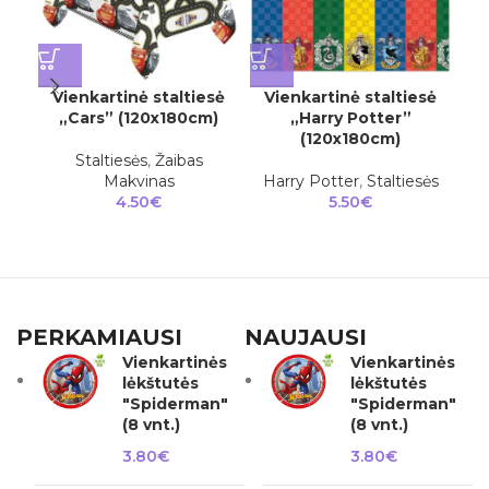
Vienkartinė staltiesė
Vienkartinė staltiesė
V
„Cars” (120x180cm)
„Harry Potter”
„M
(120x180cm)
Staltiesės
,
Žaibas
Pi
Makvinas
Harry Potter
,
Staltiesės
4.50
€
5.50
€
PERKAMIAUSI
NAUJAUSI
Vienkartinės
Vienkartinės
lėkštutės
lėkštutės
"Spiderman"
"Spiderman"
(8 vnt.)
(8 vnt.)
3.80
€
3.80
€