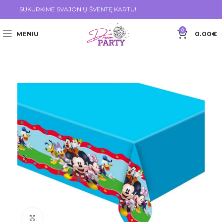
SUKURKIME SVAJONIŲ ŠVENTĘ KARTU!
0
MENIU
0.00
€
Click to enlarge