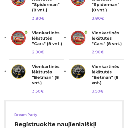
"Spiderman"
"Spiderman"
(8 vnt.)
(8 vnt.)
3.80
€
3.80
€
Vienkartinės
Vienkartinės
lėkštutės
lėkštutės
"Cars" (8 vnt.)
"Cars" (8 vnt.)
2.90
€
2.90
€
Vienkartinės
Vienkartinės
lėkštutės
lėkštutės
"Betman" (8
"Betman" (8
vnt.)
vnt.)
3.50
€
3.50
€
Dream Party
Registruokite naujienlaiškį!