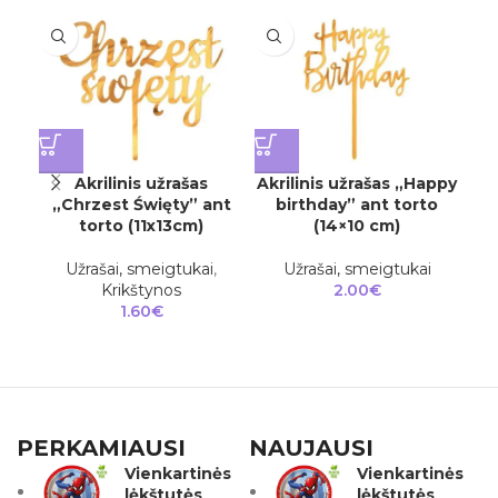
I
Akrilinis užrašas
Akrilinis užrašas „Happy
„Chrzest Święty” ant
birthday” ant torto
„
torto (11x13cm)
(14×10 cm)
Užrašai, smeigtukai
,
Užrašai, smeigtukai
Krikštynos
2.00
€
1.60
€
PERKAMIAUSI
NAUJAUSI
Vienkartinės
Vienkartinės
lėkštutės
lėkštutės