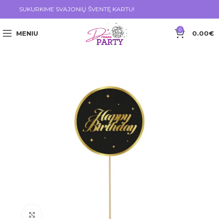
SUKURKIME SVAJONIŲ ŠVENTĘ KARTU!
0
MENIU
0.00
€
Click to enlarge