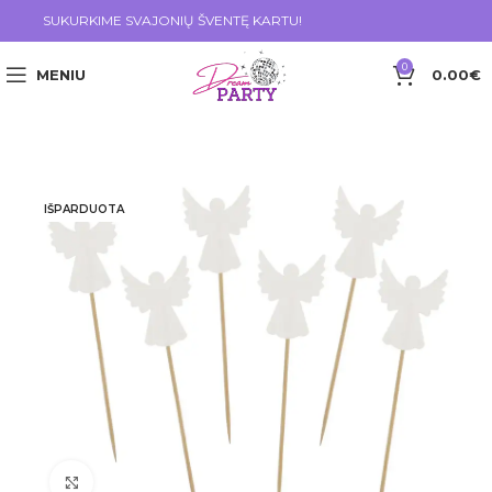
SUKURKIME SVAJONIŲ ŠVENTĘ KARTU!
0
MENIU
0.00
€
IŠPARDUOTA
Click to enlarge