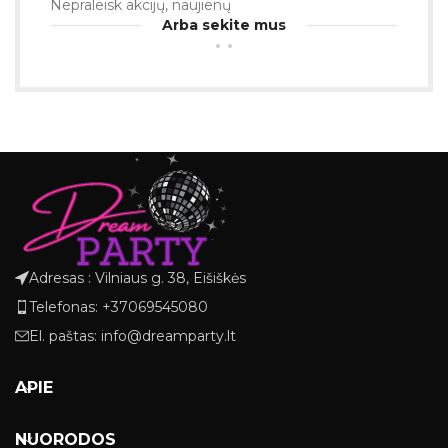
Nepraleisk akcijų, naujienų
Arba sekite mus
Adresas : Vilniaus g. 38, Eišiškės
Telefonas: +37069545080
El. paštas: info@dreamparty.lt
APIE
NUORODOS