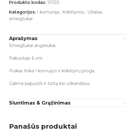
Produkto kodas:
10120
Kategorijos:
I komunija
,
Krikštynos
,
Užrašai,
smeigtukai
Aprašymas
Smeigtukai angeliukai.
Pakuotėje 6 vnt.
Puikiai tinka I komuijos ir krikštynų proga.
Galima papuošti ir tortą bei užkandžius.
Siuntimas & Grąžinimas
Panašūs produktai