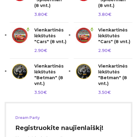
(8 vnt.)
(8 vnt.)
3.80
€
3.80
€
Vienkartinės
Vienkartinės
lėkštutės
lėkštutės
"Cars" (8 vnt.)
"Cars" (8 vnt.)
2.90
€
2.90
€
Vienkartinės
Vienkartinės
lėkštutės
lėkštutės
"Betman" (8
"Betman" (8
vnt.)
vnt.)
3.50
€
3.50
€
Dream Party
Registruokite naujienlaiškį!