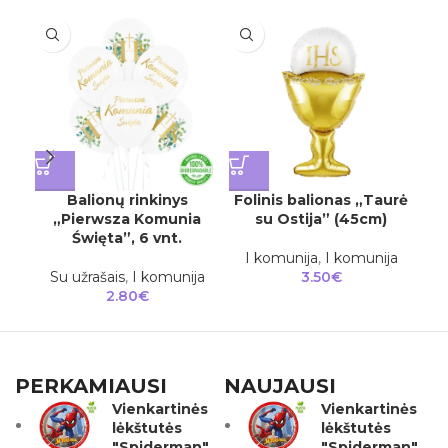
„B
Balionų rinkinys
Folinis balionas „Taurė
„Pierwsza Komunia
su Ostija” (45cm)
Święta”, 6 vnt.
K
I komunija
,
I komunija
Su užrašais
,
I komunija
3.50
€
2.80
€
PERKAMIAUSI
NAUJAUSI
Vienkartinės
Vienkartinės
lėkštutės
lėkštutės
"Spiderman"
"Spiderman"