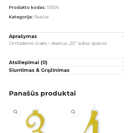
Produkto kodas:
10506
Kategorija:
Skaičiai
Aprašymas
Gimtadienio žvakė – skaičius „50” aukso spalvos
Atsiliepimai (0)
Siuntimas & Grąžinimas
Panašūs produktai