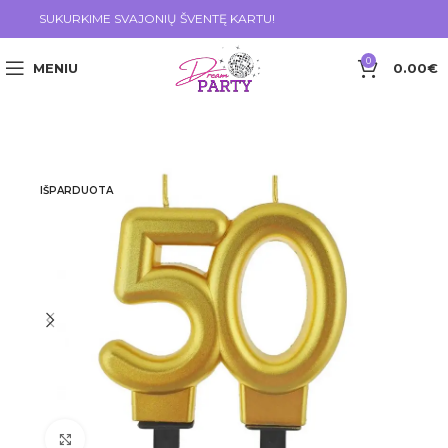
SUKURKIME SVAJONIŲ ŠVENTĘ KARTU!
0
MENIU
0.00
€
IŠPARDUOTA
Click to enlarge