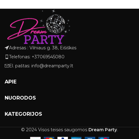
Adresas : Vilniaus g. 38, Eišiškės
Telefonas: +37069545080
El. paštas: info@dreamparty.lt
APIE
NUORODOS
KATEGORIJOS
© 2024 Visos teisės saugomos
Dream Party
.