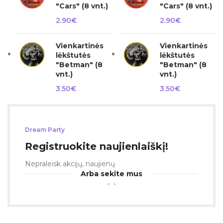
"Cars" (8 vnt.)
"Cars" (8 vnt.)
2.90
€
2.90
€
Vienkartinės
Vienkartinės
lėkštutės
lėkštutės
"Betman" (8
"Betman" (8
vnt.)
vnt.)
3.50
€
3.50
€
Dream Party
Registruokite naujienlaiškį!
Nepraleisk akcijų, naujienų
Arba sekite mus