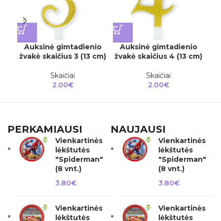
Auksinė gimtadienio
Auksinė gimtadienio
A
žvakė skaičius 3 (13 cm)
žvakė skaičius 4 (13 cm)
žv
Skaičiai
Skaičiai
2.00
€
2.00
€
PERKAMIAUSI
NAUJAUSI
Vienkartinės
Vienkartinės
lėkštutės
lėkštutės
"Spiderman"
"Spiderman"
(8 vnt.)
(8 vnt.)
3.80
€
3.80
€
Vienkartinės
Vienkartinės
lėkštutės
lėkštutės