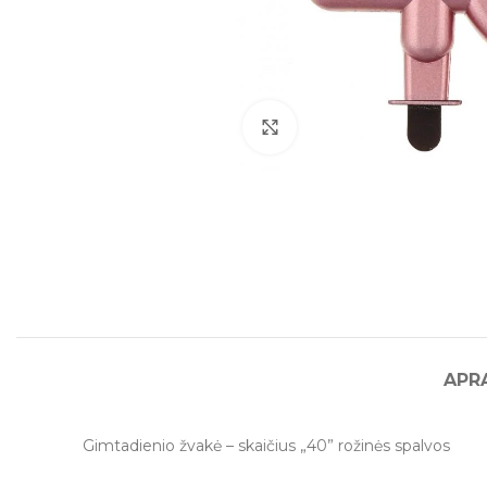
Click to enlarge
APR
Gimtadienio žvakė – skaičius „40” rožinės spalvos