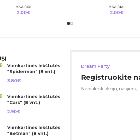
Skaičiai
Skaičiai
2.00
€
2.00
€
SI
Vienkartinės lėkštutės
Dream Party
"Spiderman" (8 vnt.)
Registruokite na
3.80
€
Nepraleisk akcijų, naujienų
Vienkartinės lėkštutės
"Cars" (8 vnt.)
2.90
€
Vienkartinės lėkštutės
"Betman" (8 vnt.)