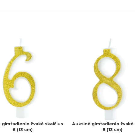
 gimtadienio žvakė skaičius
Auksinė gimtadienio žvakė 
Į
Į KREPŠELĮ
6 (13 cm)
8 (13 cm)