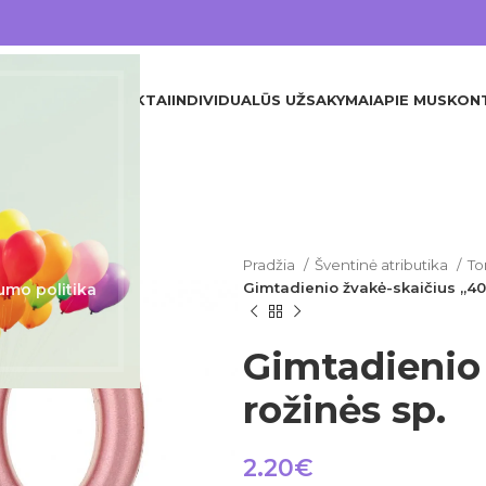
DINIS
VISI PRODUKTAI
INDIVIDUALŪS UŽSAKYMAI
APIE MUS
KON
Pradžia
Šventinė atributika
To
Gimtadienio žvakė-skaičius „40”
umo politika
Gimtadienio
rožinės sp.
2.20
€