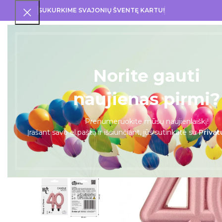
SUKURKIME SVAJONIŲ ŠVENTĘ KARTU!
PRA
Norite gauti
naujienas pirmi?
Prenumeruokite mūsų naujienlaiškį!
Įrašant savo el.paštą ir išsiunčiant, jūs sutinkate su
Privat