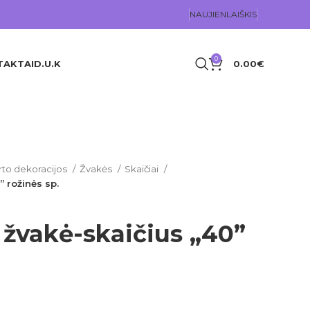
NAUJIENLAIŠKIS
0
TAKTAI
D.U.K
0.00
€
rto dekoracijos
Žvakės
Skaičiai
 rožinės sp.
 žvakė-skaičius „40”