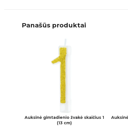
Panašūs produktai
Auksinė gimtadienio žvakė skaičius 1
Auksinė
Į KREPŠELĮ
Į KREPŠEL
(13 cm)