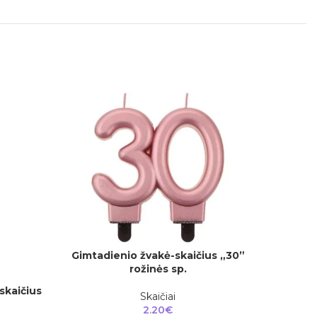
IŠPARD
Gimtadienio žvakė-skaičius „30”
Gimtad
Į KREPŠELĮ
DAUGIAU
rožinės sp.
skaičius
Skaičiai
2.20
€