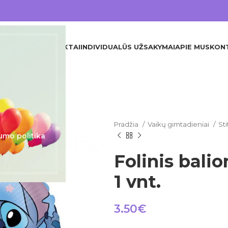
DINIS
VISI PRODUKTAI
INDIVIDUALŪS UŽSAKYMAI
APIE MUS
KON
Pradžia
Vaikų gimtadieniai
St
umo politika
Folinis balio
1 vnt.
3.50
€