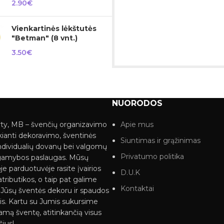
2.90
€
Vienkartinės lėkštutės
"Betman" (8 vnt.)
3.50
€
NUORODOS
ty, MB – švenčių organizavimo
Apie mus
kianti dekoravimo, šventinės
Siuntimas ir grąžinimas
ndividualių dovanų bei valgomų
Privatumo politika
gamybos paslaugas. Mūsų
je parduotuvėje rasite įvairios
D.U.K
tributikos, o taip pat galime
Kontaktai
i Jūsų šventės dekoru ir spaudos
s. Kartu su Jumis sukursime
mą šventę, atitinkančią visus
čius!