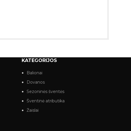
KATEGORIJOS
Balionai
Dovanos
Sezoninės šventės
Šventinė atributika
Žaislai