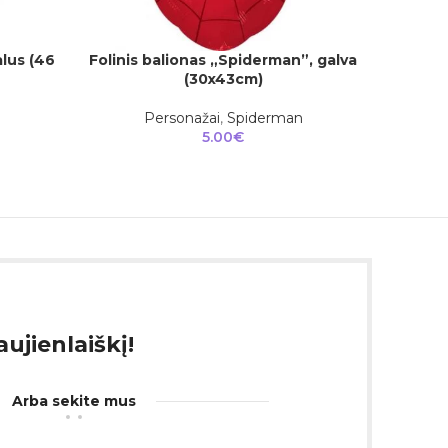
alus (46
Folinis balionas „Spiderman”, galva
Šventini
Į KREPŠELĮ
Į KREPŠEL
(30x43cm)
Do
Personažai
,
Spiderman
5.00
€
ujienlaiškį!
Arba sekite mus