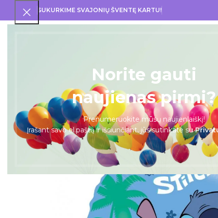
SUKURKIME SVAJONIŲ ŠVENTĘ KARTU!
PRA
Norite gauti
naujienas pirmi?
Prenumeruokite mūsų naujienlaiškį!
Įrašant savo el.paštą ir išsiunčiant, jūs sutinkate su
Privat