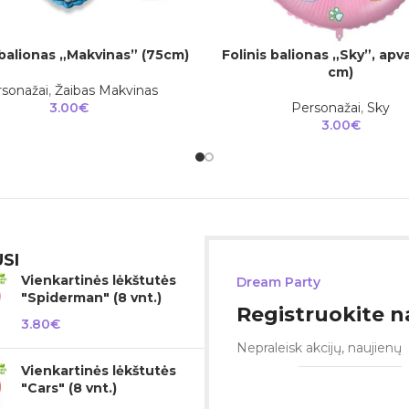
 balionas „Makvinas” (75cm)
Folinis balionas „Sky”, apv
Į
Į KREPŠELĮ
cm)
sonažai
,
Žaibas Makvinas
3.00
€
Personažai
,
Sky
3.00
€
SI
Vienkartinės lėkštutės
Dream Party
"Spiderman" (8 vnt.)
Registruokite na
3.80
€
Nepraleisk akcijų, naujienų
Vienkartinės lėkštutės
"Cars" (8 vnt.)