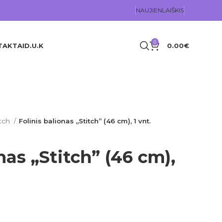
NAUJIENLAIŠKIS
0
TAKTAI
D.U.K
0.00
€
itch
Folinis balionas „Stitch” (46 cm), 1 vnt.
nas „Stitch” (46 cm),