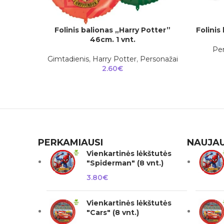
Folinis balionas „Harry Potter”
Folinis
Į KREPŠELĮ
Į KREPŠEL
46cm. 1 vnt.
Per
Gimtadienis
,
Harry Potter
,
Personažai
2.60
€
PERKAMIAUSI
NAUJAU
Vienkartinės lėkštutės
"Spiderman" (8 vnt.)
3.80
€
Vienkartinės lėkštutės
"Cars" (8 vnt.)