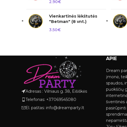
2.90
€
Vienkartinės lėkštutės
"Betman" (8 vnt.)
3.50
€
APIE
Dream par
įmonė, tei
spaudos, i
puokščių 
Adresas : Vilniaus g. 38, Eišiškės
internetinė
Telefonas: +37069545080
šventinės a
El. paštas: info@dreamparty.lt
pasirūpint
sprendimai
nepamiršta
Jūsų lūkes