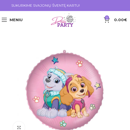
SUKURKIME SVAJONIŲ ŠVENTĘ KARTU!
0
MENIU
0.00
€
Click to enlarge