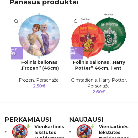
Panašūs produktai
Folinis balionas
Folinis balionas „Harry
F
„Frozen” (46cm)
Potter” 46cm. 1 vnt.
Pa
Frozen
,
Personažai
Gimtadienis
,
Harry Potter
,
P
2.50
€
Personažai
2.60
€
PERKAMIAUSI
NAUJAUSI
Vienkartinės
Vienkartinės
lėkštutės
lėkštutės