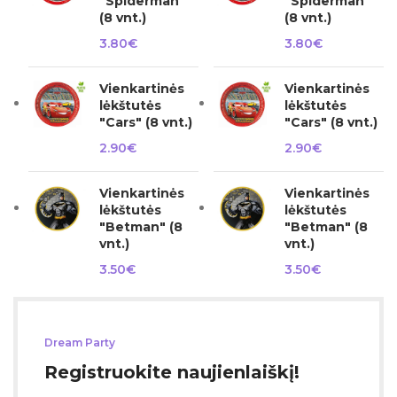
"Spiderman"
"Spiderman"
(8 vnt.)
(8 vnt.)
3.80
€
3.80
€
Vienkartinės
Vienkartinės
lėkštutės
lėkštutės
"Cars" (8 vnt.)
"Cars" (8 vnt.)
2.90
€
2.90
€
Vienkartinės
Vienkartinės
lėkštutės
lėkštutės
"Betman" (8
"Betman" (8
vnt.)
vnt.)
3.50
€
3.50
€
Dream Party
Registruokite naujienlaiškį!