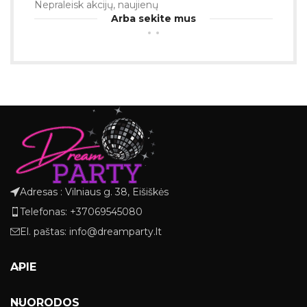
Nepraleisk akcijų, naujienų
Arba sekite mus
Adresas : Vilniaus g. 38, Eišiškės
Telefonas: +37069545080
El. paštas: info@dreamparty.lt
APIE
NUORODOS