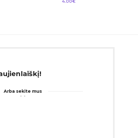
4.00
€
ujienlaiškį!
Arba sekite mus