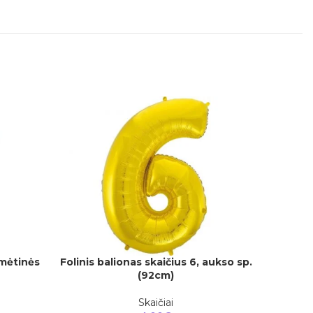
 mėtinės
Folinis balionas skaičius 6, aukso sp.
Į KREPŠELĮ
(92cm)
Folinis 
Į KREPŠEL
Skaičiai