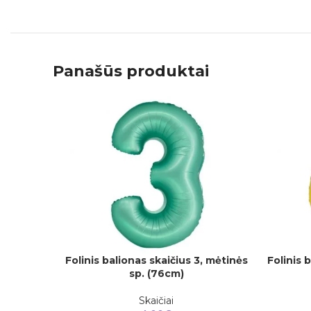
Panašūs produktai
Folinis balionas skaičius 3, mėtinės
Folinis 
Į KREPŠELĮ
Į KREPŠEL
sp. (76cm)
Skaičiai