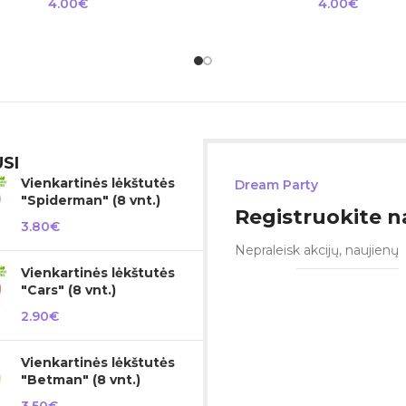
4.00
€
4.00
€
SI
Vienkartinės lėkštutės
Dream Party
"Spiderman" (8 vnt.)
Registruokite na
3.80
€
Nepraleisk akcijų, naujienų
Vienkartinės lėkštutės
"Cars" (8 vnt.)
2.90
€
Vienkartinės lėkštutės
"Betman" (8 vnt.)