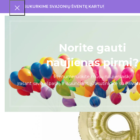
SUKURKIME SVAJONIŲ ŠVENTĘ KARTU!
PRA
Norite gauti
naujienas pirmi?
Prenumeruokite mūsų naujienlaiškį!
Įrašant savo el.paštą ir išsiunčiant, jūs sutinkate su
Privat