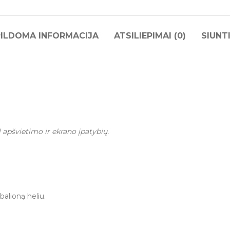
ILDOMA INFORMACIJA
ATSILIEPIMAI (0)
SIUNT
l apšvietimo ir ekrano įpatybių.
balioną heliu.