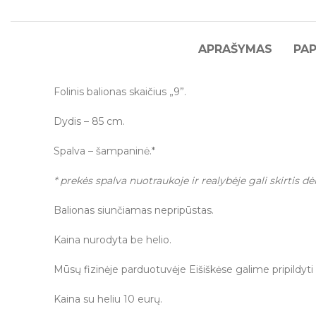
APRAŠYMAS
PAP
Folinis balionas skaičius „9”.
Dydis – 85 cm.
Spalva – šampaninė.*
* prekės spalva nuotraukoje ir realybėje gali skirtis dė
Balionas siunčiamas nepripūstas.
Kaina nurodyta be helio.
Mūsų fizinėje parduotuvėje Eišiškėse galime pripildyti 
Kaina su heliu 10 eurų.