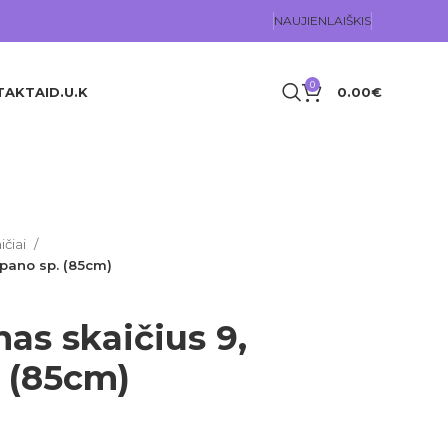
NAUJIENLAIŠKIS
0
TAKTAI
D.U.K
0.00
€
ičiai
mpano sp. (85cm)
nas skaičius 9,
 (85cm)