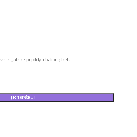
.
ėse galime pripildyti balioną heliu.
Į KREPŠELĮ