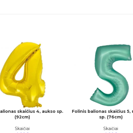
balionas skaičius 4, aukso sp.
Folinis balionas skaičius 5,
Į
Į KREPŠELĮ
(92cm)
sp. (76cm)
Skaičiai
Skaičiai