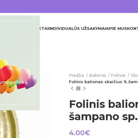
DINIS
VISI PRODUKTAI
INDIVIDUALŪS UŽSAKYMAI
APIE MUS
KON
Pradžia
Balionai
Foliniai
Ska
Folinis balionas skaičius 9, ša
umo politika
Folinis balio
šampano sp.
4.00
€