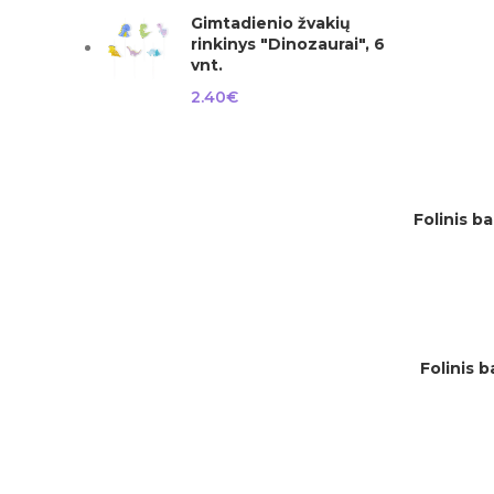
Gimtadienio žvakių
rinkinys "Dinozaurai", 6
vnt.
2.40
€
Folinis ba
Į KREPŠELĮ
Folinis 
Į KREPŠELĮ