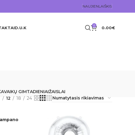
NAUJIENLAIŠKIS
0
TAKTAI
D.U.K
0.00
€
KA
VAIKŲ GIMTADIENIAI
ŽAISLAI
9
12
18
24
, šampano