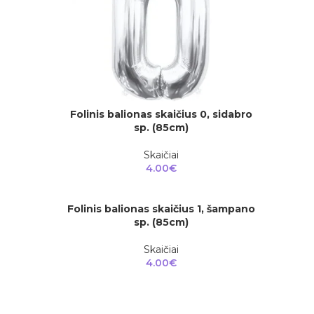
Folinis balionas skaičius 0, sidabro
Į KREPŠELĮ
sp. (85cm)
Skaičiai
4.00
€
Folinis balionas skaičius 1, šampano
Į KREPŠELĮ
sp. (85cm)
Skaičiai
4.00
€