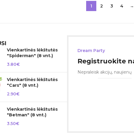
1
2
3
4
→
SI
Vienkartinės lėkštutės
Dream Party
"Spiderman" (8 vnt.)
Registruokite na
3.80
€
Nepraleisk akcijų, naujienų
Vienkartinės lėkštutės
"Cars" (8 vnt.)
2.90
€
Vienkartinės lėkštutės
"Betman" (8 vnt.)
3.50
€