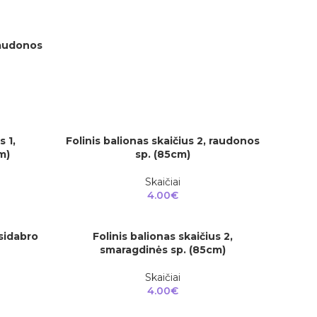
 raudonos
s 1,
Folinis balionas skaičius 2, raudonos
Į KREPŠELĮ
m)
sp. (85cm)
Skaičiai
4.00
€
 sidabro
Folinis balionas skaičius 2,
Į KREPŠELĮ
smaragdinės sp. (85cm)
Skaičiai
4.00
€