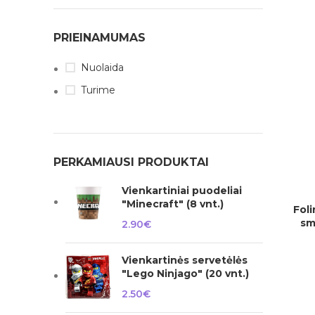
PRIEINAMUMAS
Nuolaida
Turime
PERKAMIAUSI PRODUKTAI
Vienkartiniai puodeliai
"Minecraft" (8 vnt.)
Foli
Į KREPŠELĮ
sm
2.90
€
Vienkartinės servetėlės
"Lego Ninjago" (20 vnt.)
2.50
€