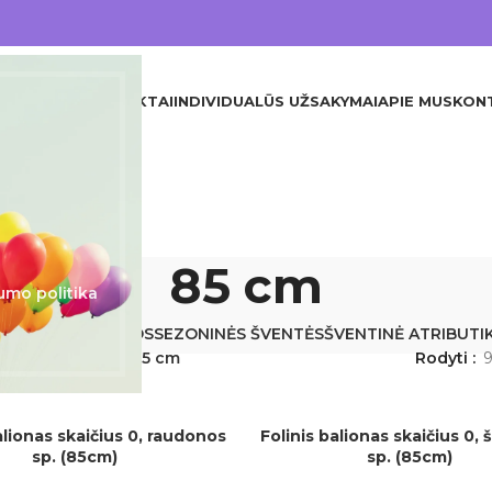
DINIS
VISI PRODUKTAI
INDIVIDUALŪS UŽSAKYMAI
APIE MUS
KON
85 cm
umo politika
JA
KITA
KRIKŠTYNOS
SEZONINĖS ŠVENTĖS
ŠVENTINĖ ATRIBUTI
Produkto Dydis
85 cm
Rodyti
alionas skaičius 0, raudonos
Folinis balionas skaičius 0
Į KREPŠELĮ
sp. (85cm)
sp. (85cm)