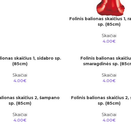
Folinis balionas skaičius 1,
Į KREPŠELĮ
sp. (85cm)
Skaičiai
4.00
€
lionas skaičius 1, sidabro sp.
Folinis balionas skaičiu
Į KREPŠELĮ
(85cm)
smaragdinės sp. (85c
Skaičiai
Skaičiai
4.00
€
4.00
€
balionas skaičius 2, šampano
Folinis balionas skaičius 2,
Į KREPŠELĮ
sp. (85cm)
sp. (85cm)
Skaičiai
Skaičiai
4.00
€
4.00
€