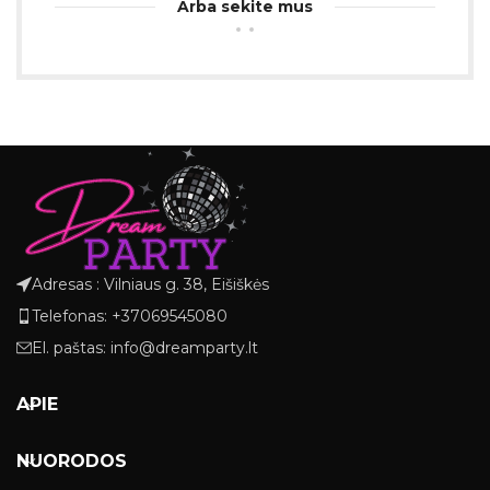
Arba sekite mus
Adresas : Vilniaus g. 38, Eišiškės
Telefonas: +37069545080
El. paštas: info@dreamparty.lt
APIE
NUORODOS