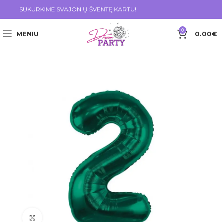
SUKURKIME SVAJONIŲ ŠVENTĘ KARTU!
0
MENIU
0.00
€
Click to enlarge