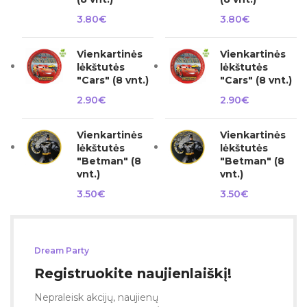
3.80
€
3.80
€
Vienkartinės
Vienkartinės
lėkštutės
lėkštutės
"Cars" (8 vnt.)
"Cars" (8 vnt.)
2.90
€
2.90
€
Vienkartinės
Vienkartinės
lėkštutės
lėkštutės
"Betman" (8
"Betman" (8
vnt.)
vnt.)
3.50
€
3.50
€
Dream Party
Registruokite naujienlaiškį!
Nepraleisk akcijų, naujienų