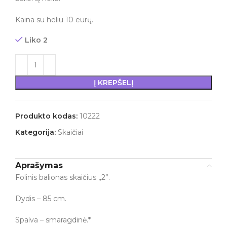
Kaina su heliu 10 eurų.
Liko 2
Į KREPŠELĮ
Produkto kodas:
10222
Kategorija:
Skaičiai
Aprašymas
Folinis balionas skaičius „2”.
Dydis – 85 cm.
Spalva – smaragdinė.*