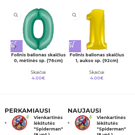
Folinis balionas skaičius
Folinis balionas skaičius
Fol
0, mėtinės sp. (76cm)
1, aukso sp. (92cm)
2
Skaičiai
Skaičiai
4.00
€
4.00
€
PERKAMIAUSI
NAUJAUSI
Vienkartinės
Vienkartinės
lėkštutės
lėkštutės
"Spiderman"
"Spiderman"
(8 vnt.)
(8 vnt.)