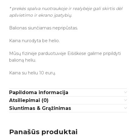
* prekės spalva nuotraukoje ir realybėje gali skirtis dėl
apšvietimo ir ekrano įpatybių.
Balionas siunčiamas nepripūstas.
Kaina nurodyta be helio.
Mūsų fizinėje parduotuvėje Eišiškėse galime pripildyti
balioną heliu.
Kaina su heliu 10 eurų.
Papildoma informacija
Atsiliepimai (0)
Siuntimas & Grąžinimas
Panašūs produktai