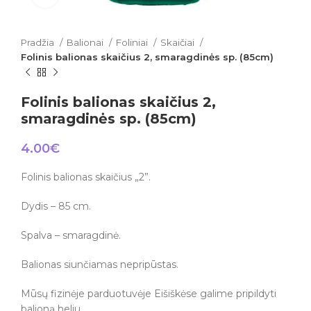
Pradžia
Balionai
Foliniai
Skaičiai
Folinis balionas skaičius 2, smaragdinės sp. (85cm)
Folinis balionas skaičius 2,
smaragdinės sp. (85cm)
4.00
€
Folinis balionas skaičius „2”.
Dydis – 85 cm.
Spalva – smaragdinė.
Balionas siunčiamas nepripūstas.
Mūsų fizinėje parduotuvėje Eišiškėse galime pripildyti
balioną heliu.