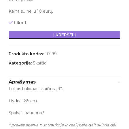
Kaina su heliu 10 eurų.
Liko 1
Į KREPŠELĮ
Produkto kodas:
10199
Kategorija:
Skaičiai
Aprašymas
Folinis balionas skaičius „9”.
Dydis – 85 cm.
Spalva – raudona.*
* prekės spalva nuotraukoje ir realybėje gali skirtis dėl