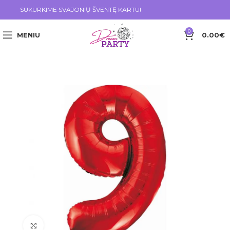
SUKURKIME SVAJONIŲ ŠVENTĘ KARTU!
0
MENIU
0.00
€
Click to enlarge