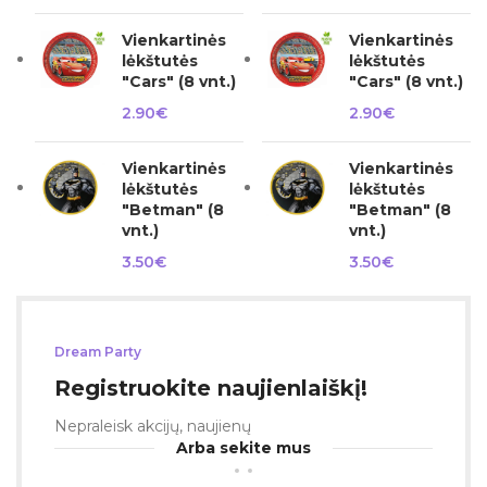
Vienkartinės
Vienkartinės
lėkštutės
lėkštutės
"Cars" (8 vnt.)
"Cars" (8 vnt.)
2.90
€
2.90
€
Vienkartinės
Vienkartinės
lėkštutės
lėkštutės
"Betman" (8
"Betman" (8
vnt.)
vnt.)
3.50
€
3.50
€
Dream Party
Registruokite naujienlaiškį!
Nepraleisk akcijų, naujienų
Arba sekite mus