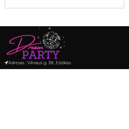
Adresas : Vilniaus g. 38, Eišiškės
Telefonas: +37069545080
El. paštas: info@dreamparty.lt
APIE
NUORODOS
KATEGORIJOS