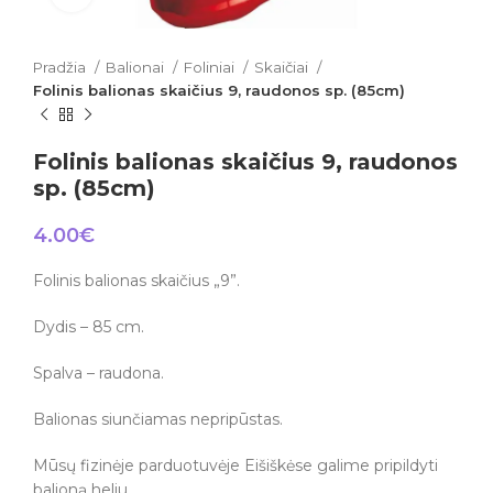
Pradžia
Balionai
Foliniai
Skaičiai
Folinis balionas skaičius 9, raudonos sp. (85cm)
Folinis balionas skaičius 9, raudonos
sp. (85cm)
4.00
€
Folinis balionas skaičius „9”.
Dydis – 85 cm.
Spalva – raudona.
Balionas siunčiamas nepripūstas.
Mūsų fizinėje parduotuvėje Eišiškėse galime pripildyti
balioną heliu.