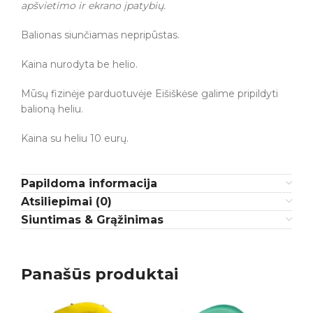
apšvietimo ir ekrano įpatybių.
Balionas siunčiamas nepripūstas.
Kaina nurodyta be helio.
Mūsų fizinėje parduotuvėje Eišiškėse galime pripildyti
balioną heliu.
Kaina su heliu 10 eurų.
Papildoma informacija
Atsiliepimai (0)
Siuntimas & Grąžinimas
Panašūs produktai