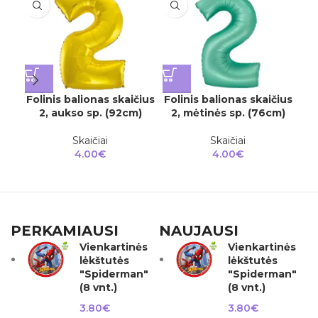
Folinis balionas skaičius
Folinis balionas skaičius
Fol
2, aukso sp. (92cm)
2, mėtinės sp. (76cm)
5
Skaičiai
Skaičiai
4.00
€
4.00
€
PERKAMIAUSI
NAUJAUSI
Vienkartinės
Vienkartinės
lėkštutės
lėkštutės
"Spiderman"
"Spiderman"
(8 vnt.)
(8 vnt.)
3.80
€
3.80
€