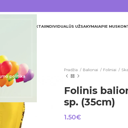
DINIS
VISI PRODUKTAI
INDIVIDUALŪS UŽSAKYMAI
APIE MUS
KON
Pradžia
Balionai
Foliniai
Ska
umo politika
Folinis balio
sp. (35cm)
1.50
€