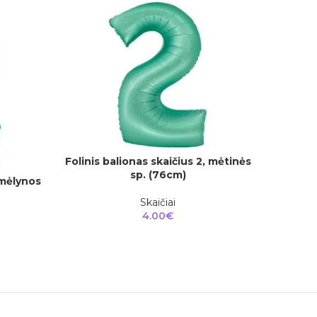
Folinis balionas skaičius 2, mėtinės
Folinis 
Į KREPŠELĮ
Į KREPŠEL
sp. (76cm)
 mėlynos
Skaičiai
4.00
€