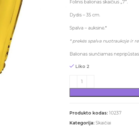
Folinis balionas skaičius „7”.
Dydis – 35 cm.
Spalva – auksinė.*
* prekės spalva nuotraukoje ir re
Balionas siunčiamas nepripūstas
Liko 2
Produkto kodas:
10237
Kategorija:
Skaičiai