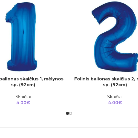
 balionas skaičius 1, mėlynos
Folinis balionas skaičius 2,
Į
Į KREPŠELĮ
sp. (92cm)
sp. (92cm)
Skaičiai
Skaičiai
4.00
€
4.00
€