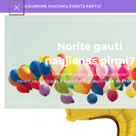
SUKURKIME SVAJONIŲ ŠVENTĘ KARTU!
PRA
Norite gauti
naujienas pirmi?
Prenumeruokite mūsų naujienlaiškį!
Įrašant savo el.paštą ir išsiunčiant, jūs sutinkate su
Privat