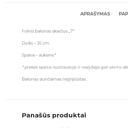
APRAŠYMAS
PAP
Folinis balionas skaičius „7”.
Dydis – 35 cm.
Spalva – auksinė.*
* prekės spalva nuotraukoje ir realybėje gali skirtis dė
Balionas siunčiamas nepripūstas.
Panašūs produktai