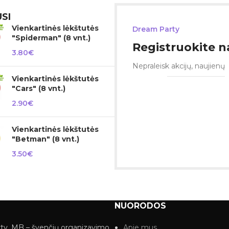
SI
Vienkartinės lėkštutės
Dream Party
"Spiderman" (8 vnt.)
Registruokite na
3.80
€
Nepraleisk akcijų, naujienų
Vienkartinės lėkštutės
"Cars" (8 vnt.)
2.90
€
Vienkartinės lėkštutės
"Betman" (8 vnt.)
3.50
€
NUORODOS
ty, MB – švenčių organizavimo
Apie mus