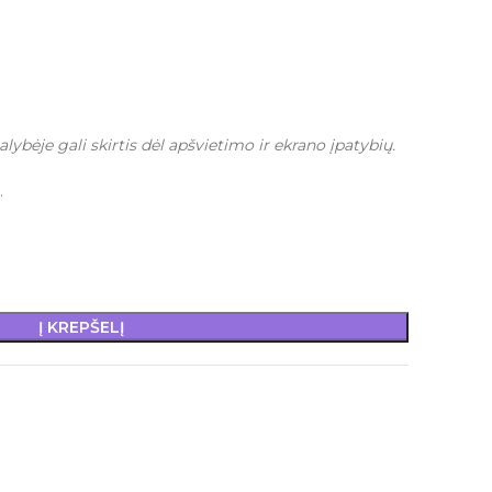
alybėje gali skirtis dėl apšvietimo ir ekrano įpatybių.
.
Į KREPŠELĮ