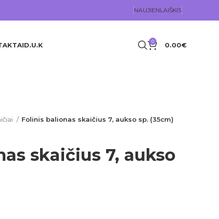
NAUJIENLAIŠKIS
0
TAKTAI
D.U.K
0.00
€
ičiai
Folinis balionas skaičius 7, aukso sp. (35cm)
nas skaičius 7, aukso