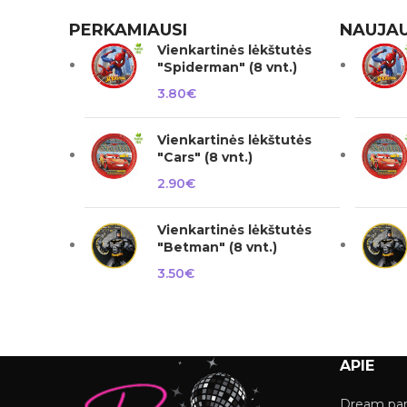
PERKAMIAUSI
NAUJAU
Vienkartinės lėkštutės
"Spiderman" (8 vnt.)
3.80
€
Vienkartinės lėkštutės
"Cars" (8 vnt.)
2.90
€
Vienkartinės lėkštutės
"Betman" (8 vnt.)
3.50
€
APIE
Dream par