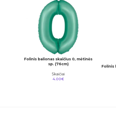
Folinis balionas skaičius 0, mėtinės
Į KREPŠELĮ
sp. (76cm)
Folinis
Į KREPŠEL
Skaičiai
4.00
€