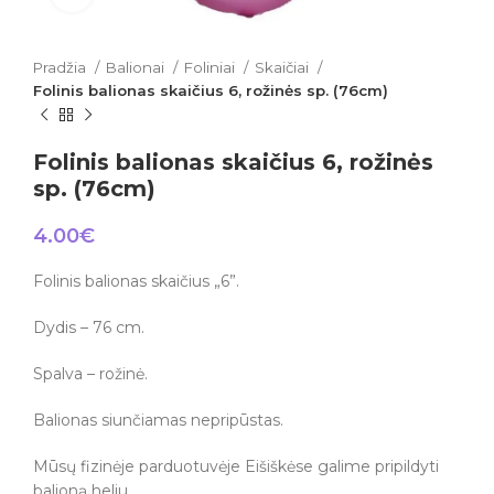
Pradžia
Balionai
Foliniai
Skaičiai
Folinis balionas skaičius 6, rožinės sp. (76cm)
Folinis balionas skaičius 6, rožinės
sp. (76cm)
4.00
€
Folinis balionas skaičius „6”.
Dydis – 76 cm.
Spalva – rožinė.
Balionas siunčiamas nepripūstas.
Mūsų fizinėje parduotuvėje Eišiškėse galime pripildyti
balioną heliu.