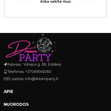
Arba sekite mus
Adresas : Vilniaus g. 38, Eišiškės
Telefonas: +37069545080
El. paštas: info@dreamparty.lt
APIE
NUORODOS