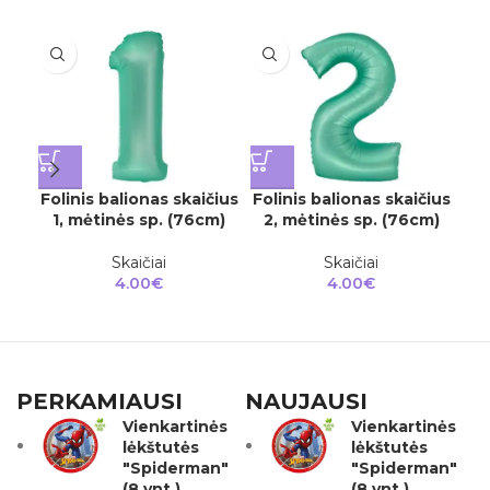
Folinis balionas skaičius
Folinis balionas skaičius
Fol
1, mėtinės sp. (76cm)
2, mėtinės sp. (76cm)
3
Skaičiai
Skaičiai
4.00
€
4.00
€
PERKAMIAUSI
NAUJAUSI
Vienkartinės
Vienkartinės
lėkštutės
lėkštutės
"Spiderman"
"Spiderman"
(8 vnt.)
(8 vnt.)