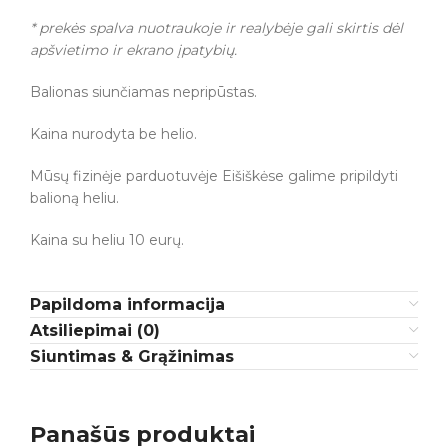
* prekės spalva nuotraukoje ir realybėje gali skirtis dėl
apšvietimo ir ekrano įpatybių.
Balionas siunčiamas nepripūstas.
Kaina nurodyta be helio.
Mūsų fizinėje parduotuvėje Eišiškėse galime pripildyti
balioną heliu.
Kaina su heliu 10 eurų.
Papildoma informacija
Atsiliepimai (0)
Siuntimas & Grąžinimas
Panašūs produktai