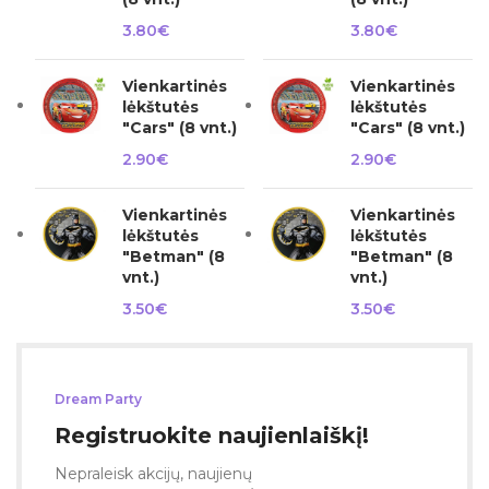
3.80
€
3.80
€
Vienkartinės
Vienkartinės
lėkštutės
lėkštutės
"Cars" (8 vnt.)
"Cars" (8 vnt.)
2.90
€
2.90
€
Vienkartinės
Vienkartinės
lėkštutės
lėkštutės
"Betman" (8
"Betman" (8
vnt.)
vnt.)
3.50
€
3.50
€
Dream Party
Registruokite naujienlaiškį!
Nepraleisk akcijų, naujienų