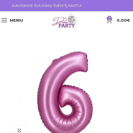
SUKURKIME SVAJONIŲ ŠVENTĘ KARTU!
0
MENIU
0.00
€
Click to enlarge