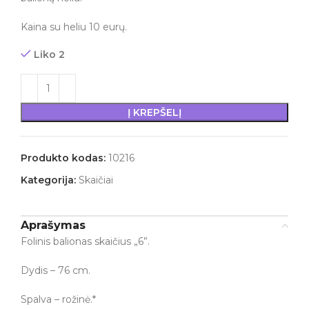
Kaina su heliu 10 eurų.
Liko 2
Į KREPŠELĮ
Produkto kodas:
10216
Kategorija:
Skaičiai
Aprašymas
Folinis balionas skaičius „6”.
Dydis – 76 cm.
Spalva – rožinė.*