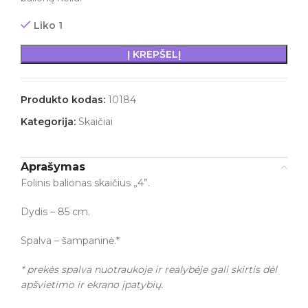
Liko 1
Į KREPŠELĮ
Produkto kodas:
10184
Kategorija:
Skaičiai
Aprašymas
Folinis balionas skaičius „4”.
Dydis – 85 cm.
Spalva – šampaninė.*
* prekės spalva nuotraukoje ir realybėje gali skirtis dėl
apšvietimo ir ekrano įpatybių.