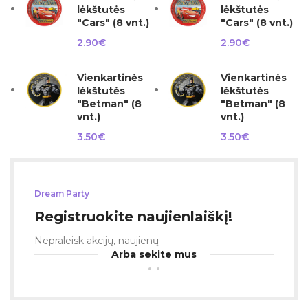
lėkštutės
lėkštutės
"Cars" (8 vnt.)
"Cars" (8 vnt.)
2.90
€
2.90
€
Vienkartinės
Vienkartinės
lėkštutės
lėkštutės
"Betman" (8
"Betman" (8
vnt.)
vnt.)
3.50
€
3.50
€
Dream Party
Registruokite naujienlaiškį!
Nepraleisk akcijų, naujienų
Arba sekite mus