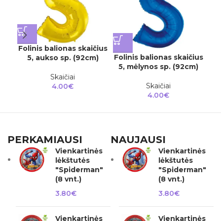
Folinis balionas skaičius
Fol
Folinis balionas skaičius
5, aukso sp. (92cm)
5
5, mėlynos sp. (92cm)
Skaičiai
Skaičiai
4.00
€
4.00
€
PERKAMIAUSI
NAUJAUSI
Vienkartinės
Vienkartinės
lėkštutės
lėkštutės
"Spiderman"
"Spiderman"
(8 vnt.)
(8 vnt.)
3.80
€
3.80
€
Vienkartinės
Vienkartinės