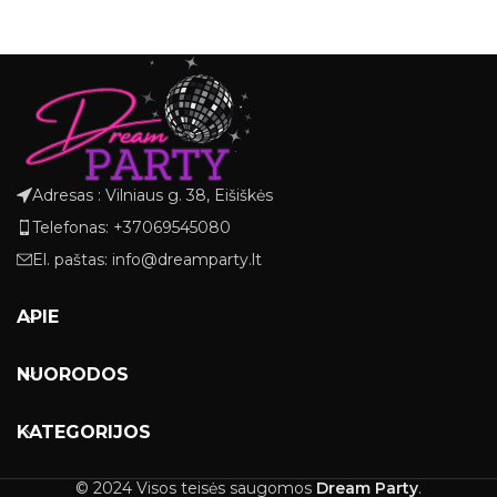
Adresas : Vilniaus g. 38, Eišiškės
Telefonas: +37069545080
El. paštas: info@dreamparty.lt
APIE
NUORODOS
KATEGORIJOS
© 2024 Visos teisės saugomos
Dream Party
.