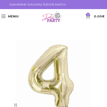
SUKURKIME SVAJONIŲ ŠVENTĘ KARTU!
0
MENIU
0.00
€
Click to enlarge