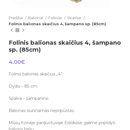
Pradžia
Balionai
Foliniai
Skaičiai
Folinis balionas skaičius 4, šampano sp. (85cm)
Folinis balionas skaičius 4, šampano
sp. (85cm)
4.00
€
Folinis balionas skaičius „4”.
Dydis – 85 cm.
Spalva – šampaninė.
Balionas siunčiamas nepripūstas.
Mūsų fizinėje parduotuvėje Eišiškėse galime pripildyti
balioną heliu.