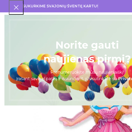
SUKURKIME SVAJONIŲ ŠVENTĘ KARTU!
PRA
Norite gauti
naujienas pirmi?
Prenumeruokite mūsų naujienlaiškį!
Įrašant savo el.paštą ir išsiunčiant, jūs sutinkate su
Privat