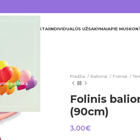
DINIS
VISI PRODUKTAI
INDIVIDUALŪS UŽSAKYMAI
APIE MUS
KON
Pradžia
Balionai
Foliniai
Tem
umo politika
Folinis bali
(90cm)
3.00
€