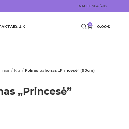
NAUJIENLAIŠKIS
0
TAKTAI
D.U.K
0.00
€
iniai
Kiti
Folinis balionas „Princesė” (90cm)
onas „Princesė”