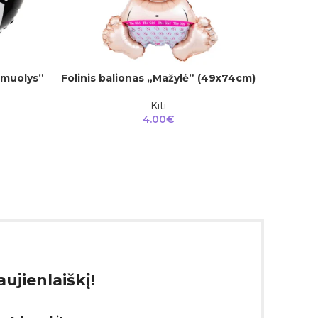
amuolys”
Folinis balionas „Mažylė” (49x74cm)
Folinis 
Į KREPŠELĮ
Į KREPŠEL
Kiti
4.00
€
ujienlaiškį!