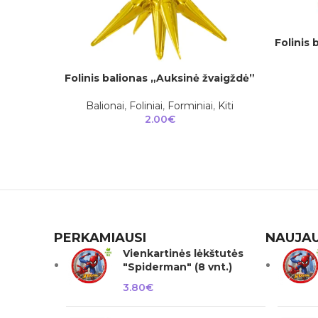
Folinis 
Į KREPŠEL
Folinis balionas „Auksinė žvaigždė”
Į KREPŠELĮ
Balionai
,
Foliniai
,
Forminiai
,
Kiti
2.00
€
PERKAMIAUSI
NAUJAU
Vienkartinės lėkštutės
"Spiderman" (8 vnt.)
3.80
€