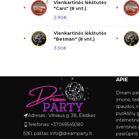
Vienkartinės lėkštutės
"Cars" (8 vnt.)
2.90
€
Vienkartinės lėkštutės
"Betman" (8 vnt.)
3.50
€
APIE
Dream par
įmonė, tei
spaudos, i
puokščių 
Adresas : Vilniaus g. 38, Eišiškės
internetinė
Telefonas: +37069545080
šventinės a
El. paštas: info@dreamparty.lt
pasirūpint