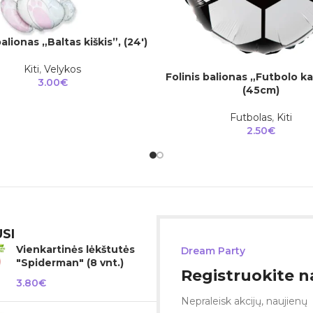
balionas „Baltas kiškis”, (24′)
Į
Kiti
,
Velykos
Folinis balionas „Futbolo k
Į KREPŠELĮ
3.00
€
(45cm)
Futbolas
,
Kiti
2.50
€
SI
Vienkartinės lėkštutės
Dream Party
"Spiderman" (8 vnt.)
Registruokite na
3.80
€
Nepraleisk akcijų, naujienų