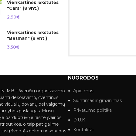
Vienkartinės lėkštutės
"Cars" (8 vnt.)
2.90
€
Vienkartinės lėkštutės
"Betman" (8 vnt.)
3.50
€
NUORODOS
ty, MB – švenčių organizavimo
Apie mus
kianti dekoravimo, šventinės
Siuntimas ir grąžinimas
ndividualių dovanų bei valgomų
Privatumo politika
gamybos paslaugas. Mūsų
je parduotuvėje rasite įvairios
D.U.K
tributikos, o taip pat galime
Kontaktai
i Jūsų šventės dekoru ir spaudos