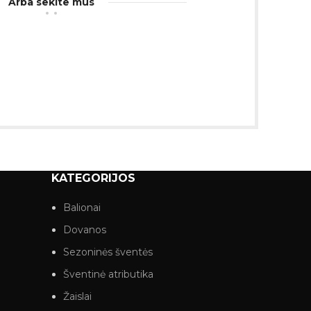
Arba sekite mus
KATEGORIJOS
Balionai
Dovanos
Sezoninės šventės
Šventinė atributika
Žaislai