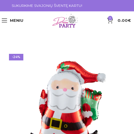
SUKURKIME SVAJONIŲ ŠVENTĘ KARTU!
0
MENIU
0.00
€
-24%