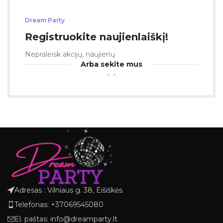
Dream Party
Registruokite naujienlaiškį!
Nepraleisk akcijų, naujienų
Arba sekite mus
Adresas : Vilniaus g. 38, Eišiškės
Telefonas: +37069545080
El. paštas: info@dreamparty.lt