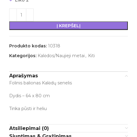
Liko 2
Į KREPŠELĮ
Produkto kodas:
10318
Kategorijos:
Kalėdos/Naujieji metai
,
Kiti
Aprašymas
Folinis balionas Kalėdų senelis
Dydis – 64 x 80 cm
Tinka pūsti ir heliu
Atsiliepimai (0)
Siuntimas & Grąžinimas