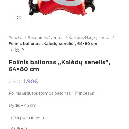
Click to enlarge
Pradžia
Sezoninės šventės
Kalėdos/Naujieji metai
Folinis balionas „Kalėdų senelis”, 64×80 cm
Folinis balionas „Kalėdų senelis”,
64×80 cm
1.90
€
2.50
€
Folinis širdutės formos balionas ” Princesės”
Dydis – 45 cm
Tinka pūsti ir heliu