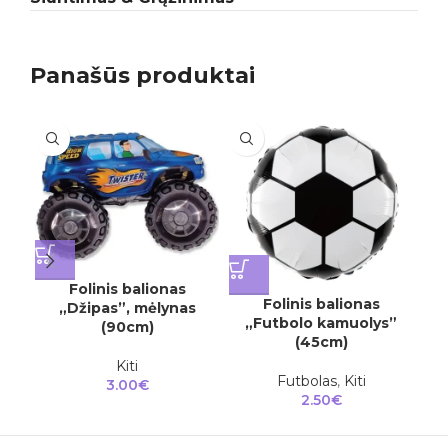
Panašūs produktai
Folinis balionas
Folinis balionas
„Džipas”, mėlynas
„Futbolo kamuolys”
„
(90cm)
(45cm)
Kiti
Futbolas
,
Kiti
3.00
€
2.50
€