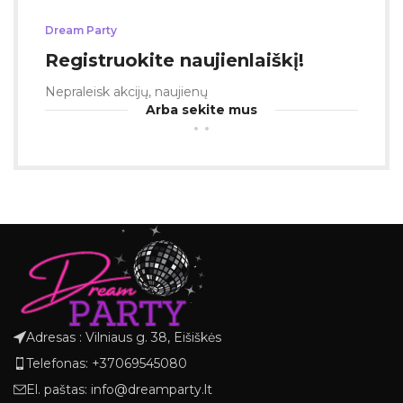
Dream Party
Registruokite naujienlaiškį!
Nepraleisk akcijų, naujienų
Arba sekite mus
Adresas : Vilniaus g. 38, Eišiškės
Telefonas: +37069545080
El. paštas: info@dreamparty.lt