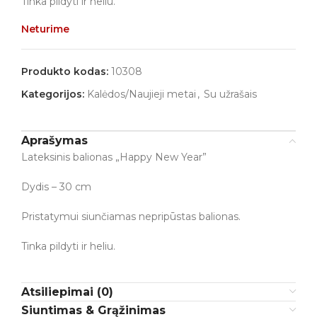
Tinka pildyti ir heliu.
Neturime
Produkto kodas:
10308
Kategorijos:
Kalėdos/Naujieji metai
,
Su užrašais
Aprašymas
Lateksinis balionas „Happy New Year”
Dydis – 30 cm
Pristatymui siunčiamas nepripūstas balionas.
Tinka pildyti ir heliu.
Atsiliepimai (0)
Siuntimas & Grąžinimas