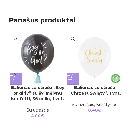
Panašūs produktai
Balionas su užrašu „Boy
Balionas su užrašu
or girl?” su šv. mėlynu
„Chrzest Święty”, 1 vnt.
konfetti, 36 colių, 1 vnt.
Su užrašais
,
Krikštynos
S
Su užrašais
0.40
€
4.00
€