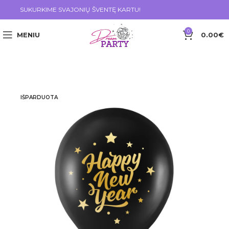
SUKURKIME SVAJONIŲ ŠVENTĘ KARTU!
0
MENIU
0.00
€
IŠPARDUOTA