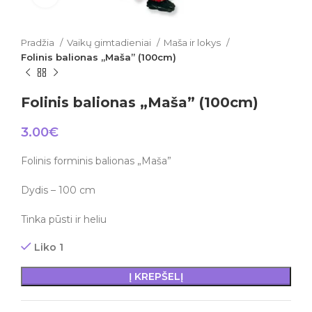
Pradžia
Vaikų gimtadieniai
Maša ir lokys
Folinis balionas „Maša” (100cm)
Folinis balionas „Maša” (100cm)
3.00
€
Folinis forminis balionas „Maša”
Dydis – 100 cm
Tinka pūsti ir heliu
Liko 1
Į KREPŠELĮ