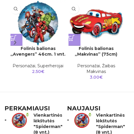
Folinis balionas
Folinis balionas
Fol
„Avengers” 46cm. 1 vnt.
„Makvinas” (75cm)
Personažai
,
Superherojai
Personažai
,
Žaibas
Mi
2.50
€
Makvinas
3.00
€
PERKAMIAUSI
NAUJAUSI
Vienkartinės
Vienkartinės
lėkštutės
lėkštutės
"Spiderman"
"Spiderman"
(8 vnt.)
(8 vnt.)