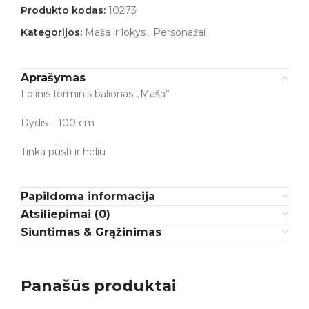
Produkto kodas:
10273
Kategorijos:
Maša ir lokys
,
Personažai
Aprašymas
Folinis forminis balionas „Maša”
Dydis – 100 cm
Tinka pūsti ir heliu
Papildoma informacija
Atsiliepimai (0)
Siuntimas & Grąžinimas
Panašūs produktai