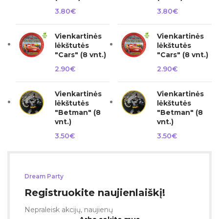
3.80
€
3.80
€
Vienkartinės
Vienkartinės
lėkštutės
lėkštutės
"Cars" (8 vnt.)
"Cars" (8 vnt.)
2.90
€
2.90
€
Vienkartinės
Vienkartinės
lėkštutės
lėkštutės
"Betman" (8
"Betman" (8
vnt.)
vnt.)
3.50
€
3.50
€
Dream Party
Registruokite naujienlaiškį!
Nepraleisk akcijų, naujienų