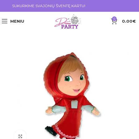
SUKURKIME SVAJONIŲ ŠVENTĘ KARTU!
0
MENIU
0.00
€
Click to enlarge