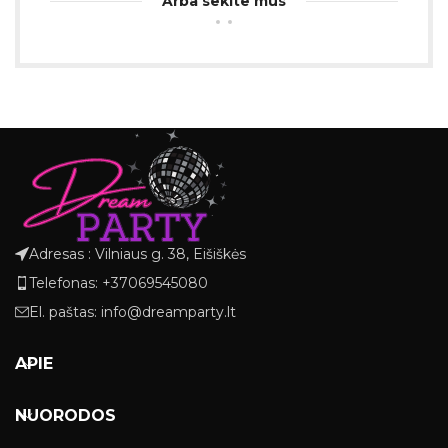
Arba sekite mus
Adresas : Vilniaus g. 38, Eišiškės
Telefonas: +37069545080
El. paštas: info@dreamparty.lt
APIE
NUORODOS