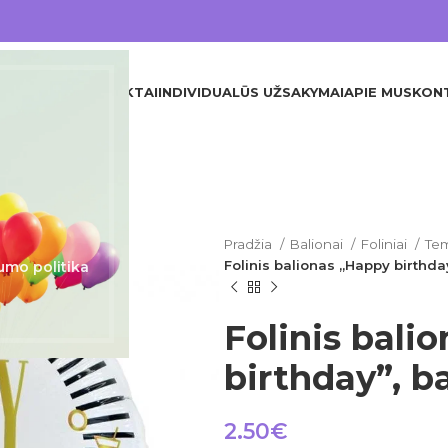
DINIS
VISI PRODUKTAI
INDIVIDUALŪS UŽSAKYMAI
APIE MUS
KON
Pradžia
Balionai
Foliniai
Tem
Folinis balionas „Happy birthda
umo politika
Folinis bali
birthday”, b
2.50
€