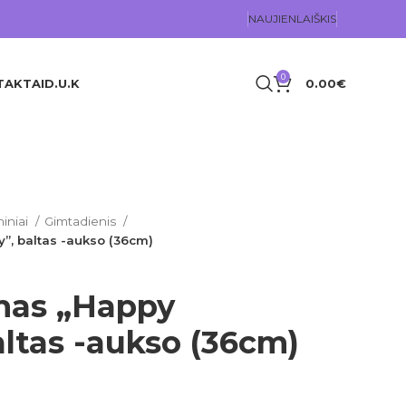
NAUJIENLAIŠKIS
0
TAKTAI
D.U.K
0.00
€
iniai
Gimtadienis
y”, baltas -aukso (36cm)
onas „Happy
altas -aukso (36cm)