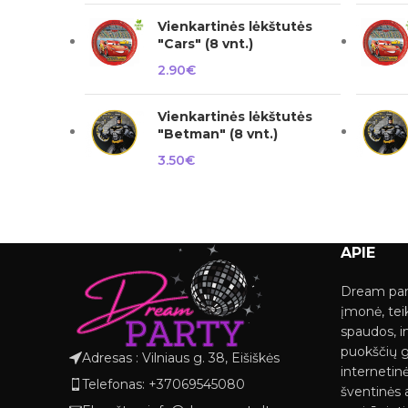
Vienkartinės lėkštutės
"Cars" (8 vnt.)
2.90
€
Vienkartinės lėkštutės
"Betman" (8 vnt.)
3.50
€
APIE
Dream par
įmonė, tei
spaudos, i
puokščių 
Adresas : Vilniaus g. 38, Eišiškės
internetinė
Telefonas: +37069545080
šventinės a