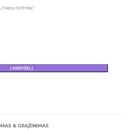
s „Happy birthday”
Į KREPŠELĮ
IMAS & GRĄŽINIMAS