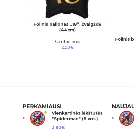
Folinis balionas „18”, žvaigždė
Į KREPŠELĮ
(44cm)
Folinis 
Į KREPŠEL
Gimtadienis
2.50
€
PERKAMIAUSI
NAUJAU
Vienkartinės lėkštutės
"Spiderman" (8 vnt.)
3.80
€