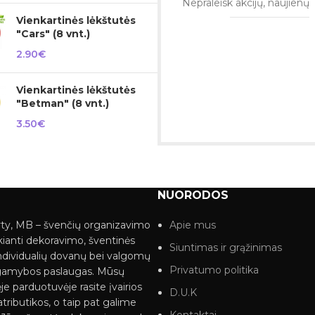
Nepraleisk akcijų, naujienų
Vienkartinės lėkštutės
"Cars" (8 vnt.)
2.90
€
Vienkartinės lėkštutės
"Betman" (8 vnt.)
3.50
€
NUORODOS
ty, MB – švenčių organizavimo
Apie mus
kianti dekoravimo, šventinės
Siuntimas ir grąžinimas
ndividualių dovanų bei valgomų
Privatumo politika
gamybos paslaugas. Mūsų
je parduotuvėje rasite įvairios
D.U.K
tributikos, o taip pat galime