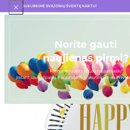
SUKURKIME SVAJONIŲ ŠVENTĘ KARTU!
PRA
Norite gauti
naujienas pirmi?
Prenumeruokite mūsų naujienlaiškį!
Įrašant savo el.paštą ir išsiunčiant, jūs sutinkate su
Privat