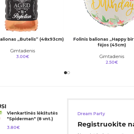
balionas „Butelis” (48x93cm)
Folinis balionas „Happy bi
Į
Į KREPŠELĮ
fėjos (45cm)
Gimtadienis
3.00
€
Gimtadienis
2.50
€
SI
Vienkartinės lėkštutės
Dream Party
"Spiderman" (8 vnt.)
Registruokite na
3.80
€