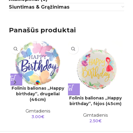
Siuntimas & Grąžinimas
Panašūs produktai
Folinis balionas „Happy
Fo
birthday”, drugeliai
Folinis balionas „Happy
(46cm)
birthday”, fėjos (45cm)
Gimtadienis
Gimtadienis
3.00
€
2.50
€