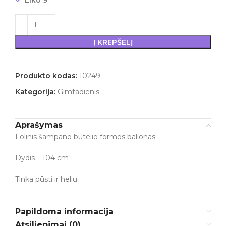
Liko 9
Į KREPŠELĮ
Produkto kodas:
10249
Kategorija:
Gimtadienis
Aprašymas
Folinis šampano butelio formos balionas
Dydis – 104 cm
Tinka pūsti ir heliu
Papildoma informacija
Atsiliepimai (0)