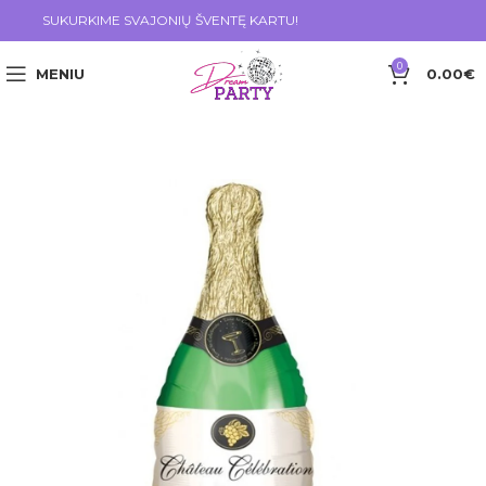
SUKURKIME SVAJONIŲ ŠVENTĘ KARTU!
0
MENIU
0.00
€