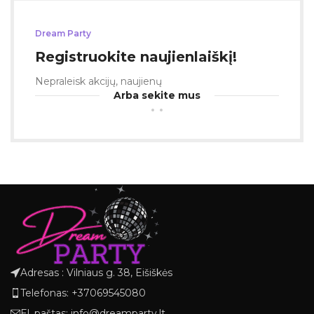
Dream Party
Registruokite naujienlaiškį!
Nepraleisk akcijų, naujienų
Arba sekite mus
Adresas : Vilniaus g. 38, Eišiškės
Telefonas: +37069545080
El. paštas: info@dreamparty.lt