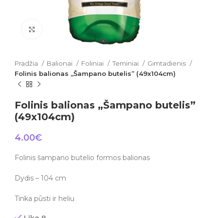
Click to enlarge
Pradžia
Balionai
Foliniai
Teminiai
Gimtadienis
Folinis balionas „Šampano butelis” (49x104cm)
Folinis balionas „Šampano butelis”
(49x104cm)
4.00
€
Folinis šampano butelio formos balionas
Dydis – 104 cm
Tinka pūsti ir heliu