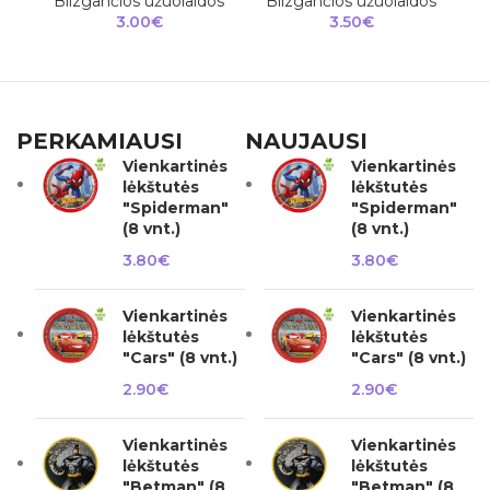
Blizgančios užuolaidos
Blizgančios užuolaidos
B
3.00
€
3.50
€
PERKAMIAUSI
NAUJAUSI
Vienkartinės
Vienkartinės
lėkštutės
lėkštutės
"Spiderman"
"Spiderman"
(8 vnt.)
(8 vnt.)
3.80
€
3.80
€
Vienkartinės
Vienkartinės
lėkštutės
lėkštutės
"Cars" (8 vnt.)
"Cars" (8 vnt.)
2.90
€
2.90
€
Vienkartinės
Vienkartinės
lėkštutės
lėkštutės
"Betman" (8
"Betman" (8