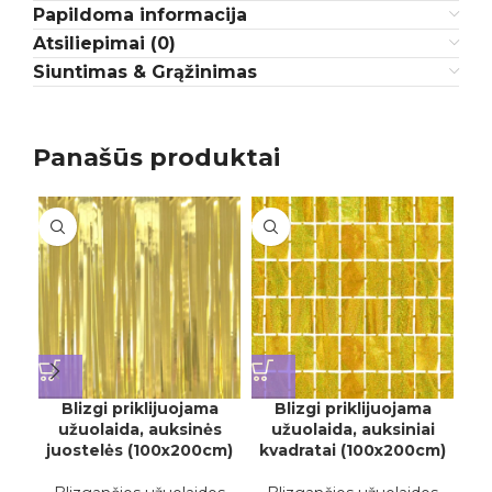
Papildoma informacija
Atsiliepimai (0)
Siuntimas & Grąžinimas
Panašūs produktai
Blizgi priklijuojama
Blizgi priklijuojama
užuolaida, auksinės
užuolaida, auksiniai
juostelės (100x200cm)
kvadratai (100x200cm)
ju