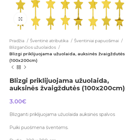
Click to enlarge
Pradžia
Šventinė atributika
Šventiniai papuošimai
Blizgančios užuolaidos
Blizgi priklijuojama užuolaida, auksinės žvaigždutės
(100x200cm)
Blizgi priklijuojama užuolaida,
auksinės žvaigždutės (100x200cm)
3.00
€
Blizganti priklijuojama užuolaida auksinės spalvos
Puiki puošmena šventėms.