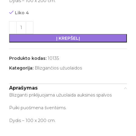
Dydis – 100 x 200 cm.
Liko 4
Į KREPŠELĮ
Produkto kodas:
10135
Kategorija:
Blizgančios užuolaidos
Aprašymas
Blizganti priklijuojama užuolaida auksinės spalvos
Puiki puošmena šventėms.
Dydis – 100 x 200 cm.