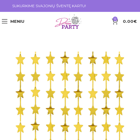
SUKURKIME SVAJONIŲ ŠVENTĘ KARTU!
0
MENIU
0.00
€