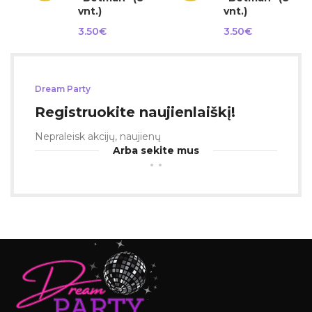
vnt.)
vnt.)
3.50
€
3.50
€
Dream Party
Registruokite naujienlaiškį!
Nepraleisk akcijų, naujienų
Arba sekite mus