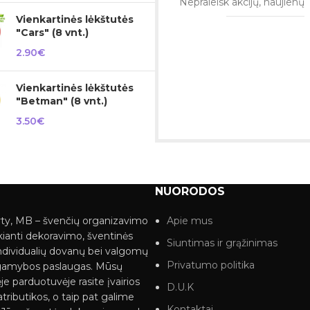
Nepraleisk akcijų, naujienų
Vienkartinės lėkštutės
"Cars" (8 vnt.)
2.90
€
Vienkartinės lėkštutės
"Betman" (8 vnt.)
3.50
€
NUORODOS
ty, MB – švenčių organizavimo
Apie mus
kianti dekoravimo, šventinės
Siuntimas ir grąžinimas
ndividualių dovanų bei valgomų
Privatumo politika
gamybos paslaugas. Mūsų
je parduotuvėje rasite įvairios
D.U.K
tributikos, o taip pat galime
Kontaktai