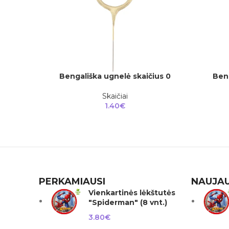
Bengališka ugnelė skaičius 0
Beng
Į KREPŠELĮ
Į KREPŠEL
Skaičiai
1.40
€
PERKAMIAUSI
NAUJAU
Vienkartinės lėkštutės
"Spiderman" (8 vnt.)
3.80
€