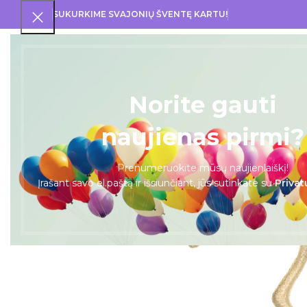
SUKURKIME SVAJONIŲ ŠVENTĘ KARTU!
PRA
Norite gauti
naujienas pirmi?
Prenumeruokite mūsų naujienlaiškį!
Įrašant savo el.paštą ir išsiunčiant, jūs sutinkate su
Privat