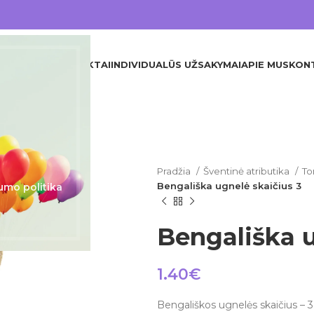
DINIS
VISI PRODUKTAI
INDIVIDUALŪS UŽSAKYMAI
APIE MUS
KON
Pradžia
Šventinė atributika
To
Bengališka ugnelė skaičius 3
umo politika
Bengališka u
1.40
€
Bengališkos ugnelės skaičius – 3