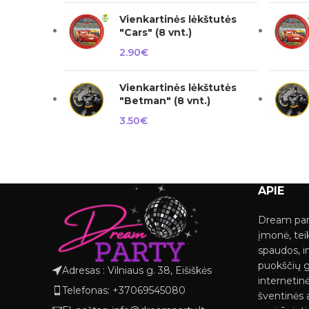
Vienkartinės lėkštutės
"Cars" (8 vnt.)
2.90
€
Vienkartinės lėkštutės
"Betman" (8 vnt.)
3.50
€
APIE
Dream par
įmonė, tei
spaudos, i
puokščių 
Adresas : Vilniaus g. 38, Eišiškės
internetinė
Telefonas: +37069545080
šventinės a