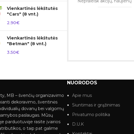
Nepraleisk akcijų, naujienų
Vienkartinės lėkštutės
"Cars" (8 vnt.)
2.90
€
Vienkartinės lėkštutės
"Betman" (8 vnt.)
3.50
€
NUORODOS
ty, MB – švenčių organizavimo
Apie mus
kianti dekoravimo, šventinės
Siuntimas ir grąžinimas
ndividualių dovanų bei valgomų
Privatumo politika
gamybos paslaugas. Mūsų
je parduotuvėje rasite įvairios
D.U.K
tributikos, o taip pat galime
Kontaktai