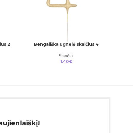
ius 2
Bengališka ugnelė skaičius 4
Beng
Į KREPŠELĮ
Į KREPŠEL
Skaičiai
1.40
€
ujienlaiškį!