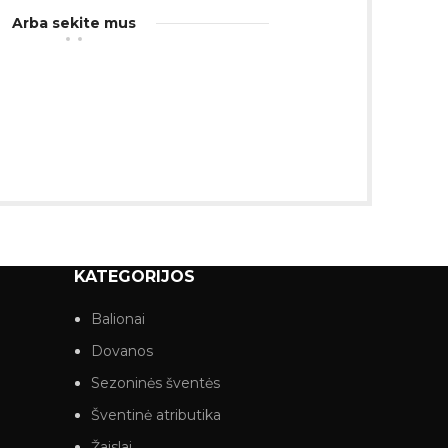
Arba sekite mus
KATEGORIJOS
Balionai
Dovanos
Sezoninės šventės
Šventinė atributika
Žaislai