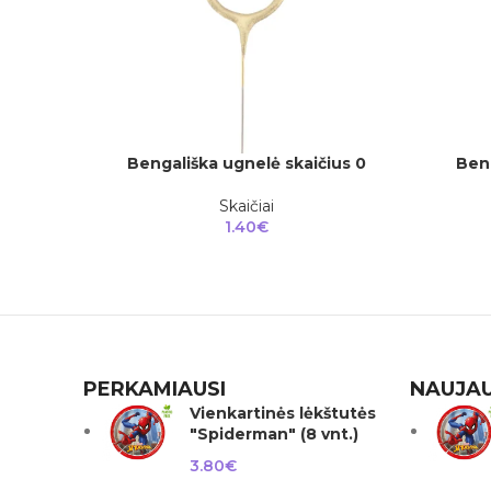
Bengališka ugnelė skaičius 0
Beng
Į KREPŠELĮ
Į KREPŠEL
Skaičiai
1.40
€
PERKAMIAUSI
NAUJAU
Vienkartinės lėkštutės
"Spiderman" (8 vnt.)
3.80
€