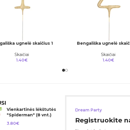
ališka ugnelė skaičius 1
Bengališka ugnelė skaič
Į
DAUGIAU
Skaičiai
Skaičiai
1.40
€
1.40
€
SI
Vienkartinės lėkštutės
Dream Party
"Spiderman" (8 vnt.)
Registruokite na
3.80
€