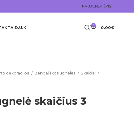
NAUJIENLAIŠKIS
0
TAKTAI
D.U.K
0.00
€
rto dekoracijos
Bengališkos ugnelės
Skaičiai
gnelė skaičius 3
.