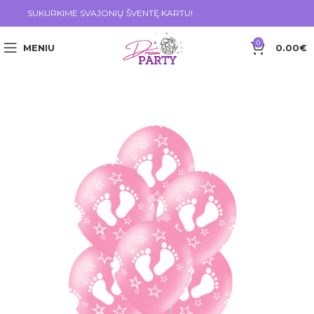
SUKURKIME SVAJONIŲ ŠVENTĘ KARTU!
0
MENIU
0.00
€