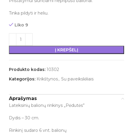
Pristatymui siunčiami nepripūsti balionai.
Tinka pildyti ir heliu.
Liko 9
Į KREPŠELĮ
Produkto kodas:
10302
Kategorijos:
Krikštynos
,
Su paveikslėliais
Aprašymas
Lateksinių balionų rinkinys „Pėdutės”
Dydis – 30 cm.
Rinkinį sudaro 6 vnt. balionų