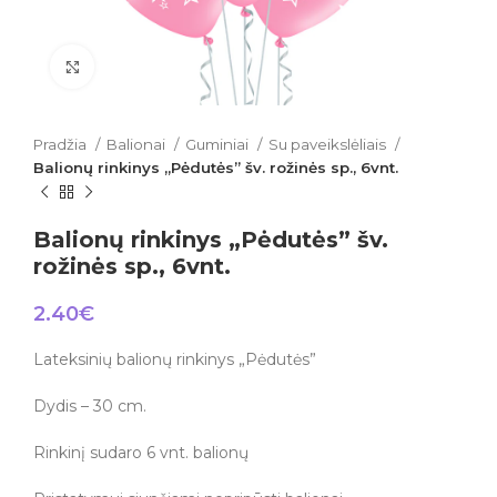
Click to enlarge
Pradžia
Balionai
Guminiai
Su paveikslėliais
Balionų rinkinys „Pėdutės” šv. rožinės sp., 6vnt.
Balionų rinkinys „Pėdutės” šv.
rožinės sp., 6vnt.
2.40
€
Lateksinių balionų rinkinys „Pėdutės”
Dydis – 30 cm.
Rinkinį sudaro 6 vnt. balionų