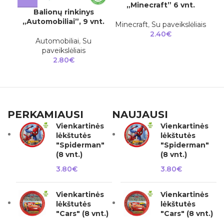
„Minecraft” 6 vnt.
Balionų rinkinys
Ba
„Automobiliai”, 9 vnt.
Minecraft
,
Su paveikslėliais
2.40
€
Automobiliai
,
Su
paveikslėliais
2.80
€
PERKAMIAUSI
NAUJAUSI
Vienkartinės
Vienkartinės
lėkštutės
lėkštutės
"Spiderman"
"Spiderman"
(8 vnt.)
(8 vnt.)
3.80
€
3.80
€
Vienkartinės
Vienkartinės
lėkštutės
lėkštutės
"Cars" (8 vnt.)
"Cars" (8 vnt.)