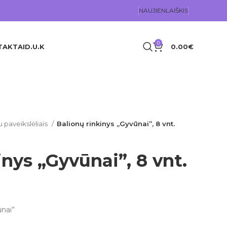
NAUJIENLAIŠKIS
0
TAKTAI
D.U.K
0.00
€
u paveikslėliais
Balionų rinkinys „Gyvūnai”, 8 vnt.
inys „Gyvūnai”, 8 vnt.
ūnai”