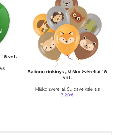
” 8 vnt.
ais
Balionų rinkinys „Miško žvėreliai” 8
Balio
Į KREPŠELĮ
Į KREPŠEL
vnt.
Miško žvėreliai
,
Su paveikslėliais
Su 
3.20
€