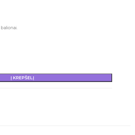
balionai.
Į KREPŠELĮ