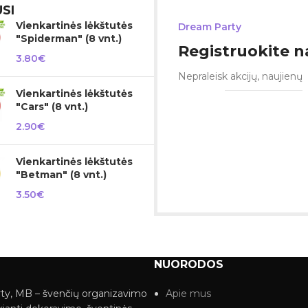
SI
Vienkartinės lėkštutės
Dream Party
"Spiderman" (8 vnt.)
Registruokite na
3.80
€
Nepraleisk akcijų, naujienų
Vienkartinės lėkštutės
"Cars" (8 vnt.)
2.90
€
Vienkartinės lėkštutės
"Betman" (8 vnt.)
3.50
€
NUORODOS
ty, MB – švenčių organizavimo
Apie mus