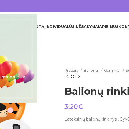
DINIS
VISI PRODUKTAI
INDIVIDUALŪS UŽSAKYMAI
APIE MUS
KON
Pradžia
Balionai
Guminiai
S
umo politika
Balionų rink
3.20
€
Lateksinių balionų rinkinys „Gyv