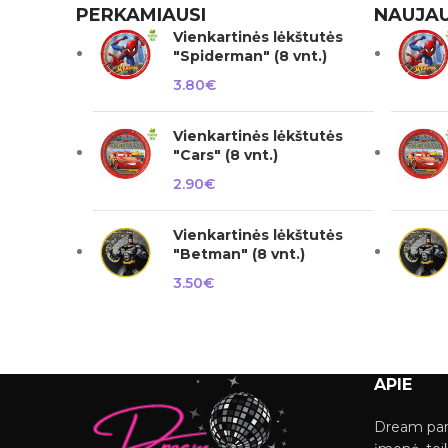
PERKAMIAUSI
NAUJAU
Vienkartinės lėkštutės
"Spiderman" (8 vnt.)
3.80
€
Vienkartinės lėkštutės
"Cars" (8 vnt.)
2.90
€
Vienkartinės lėkštutės
"Betman" (8 vnt.)
3.50
€
APIE
Dream par