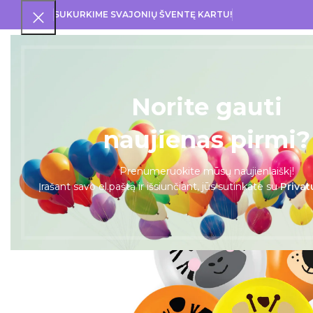
SUKURKIME SVAJONIŲ ŠVENTĘ KARTU!
PRA
Norite gauti
naujienas pirmi?
Prenumeruokite mūsų naujienlaiškį!
Įrašant savo el.paštą ir išsiunčiant, jūs sutinkate su
Privat