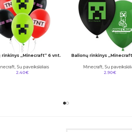
 rinkinys „Minecraft” 6 vnt.
Balionų rinkinys „Minecraft
Į
Į KREPŠELĮ
necraft
,
Su paveikslėliais
Minecraft
,
Su paveikslėli
2.40
€
2.90
€