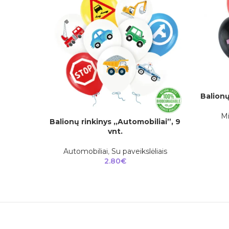
Balionų
Į KREPŠEL
Mi
Balionų rinkinys „Automobiliai”, 9
Į KREPŠELĮ
vnt.
Automobiliai
,
Su paveikslėliais
2.80
€