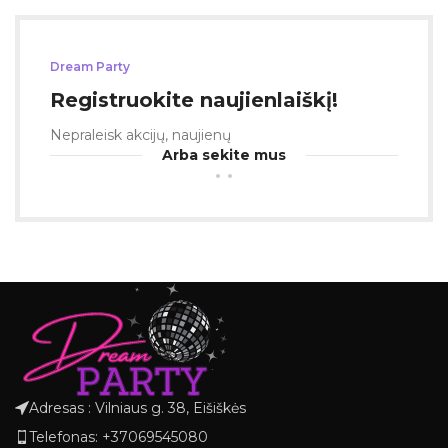
Dream Party
Registruokite naujienlaiškį!
Nepraleisk akcijų, naujienų
Arba sekite mus
Adresas : Vilniaus g. 38, Eišiškės
Telefonas: +37069545080