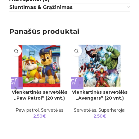
Siuntimas & Grąžinimas
Panašūs produktai
Vienkartinės servetėlės
Vienkartinės servetėlės
Vi
„Paw Patrol” (20 vnt.)
„Avengers” (20 vnt.)
Paw patrol
,
Servetėlės
Servetėlės
,
Superherojai
2.50
€
2.50
€