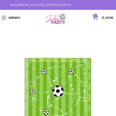
SUKURKIME SVAJONIŲ ŠVENTĘ KARTU!
0
MENIU
0.00
€