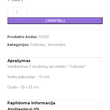
Liko 5
Į KREPŠELĮ
Produkto kodas:
10063
Kategorijos:
Futbolas
,
Servetėlės
Aprašymas
Vienkartinės 3 sluoksnių servetėlės ” Futbolas”
Kiekis pakuotėje – 10 vnt.
Dydis – 33 x 33 cm.
Papildoma informacija
Atsiliepimai (0)