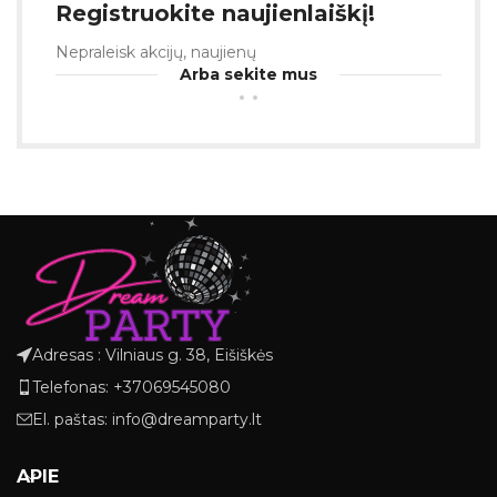
Registruokite naujienlaiškį!
Nepraleisk akcijų, naujienų
Arba sekite mus
Adresas : Vilniaus g. 38, Eišiškės
Telefonas: +37069545080
El. paštas: info@dreamparty.lt
APIE