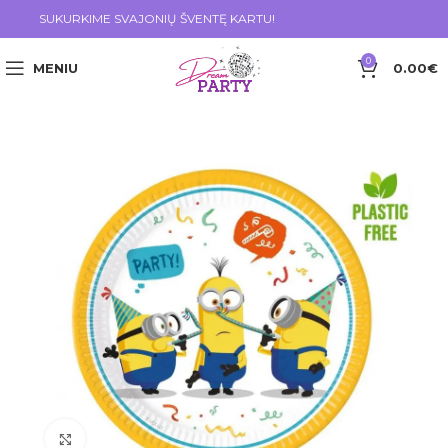
SUKURKIME SVAJONIŲ ŠVENTĘ KARTU!
0
MENIU
0.00
€
Click to enlarge