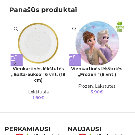
Panašūs produktai
Vienkartinės lėkštutės
Vienkartinės lėkštutės
Vi
„Balta-aukso” 6 vnt. (18
„Frozen” (8 vnt.)
cm)
Frozen
,
Lėkštutės
Lėkštutės
3.90
€
1.90
€
PERKAMIAUSI
NAUJAUSI